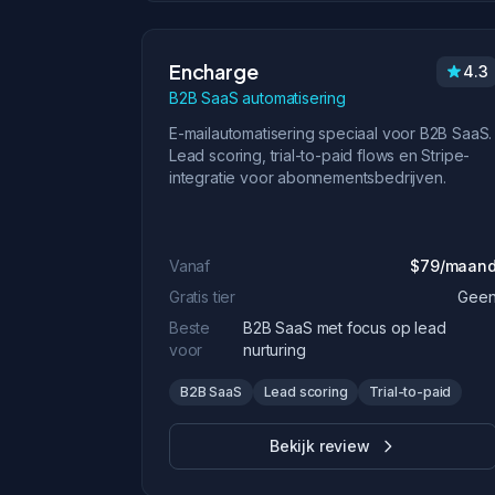
Encharge
4.3
B2B SaaS automatisering
E-mailautomatisering speciaal voor B2B SaaS.
Lead scoring, trial-to-paid flows en Stripe-
integratie voor abonnementsbedrijven.
Vanaf
$79/maan
Gratis tier
Gee
Beste
B2B SaaS met focus op lead
voor
nurturing
B2B SaaS
Lead scoring
Trial-to-paid
Bekijk review