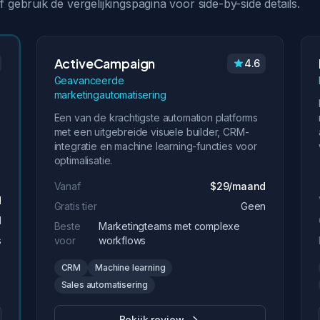
f gebruik de vergelijkingspagina voor side-by-side details.
ActiveCampaign
4.6
Geavanceerde
marketingautomatisering
Een van de krachtigste automation platforms
met een uitgebreide visuele builder, CRM-
integratie en machine learning-functies voor
optimalisatie.
Vanaf
$29/maand
d
Gratis tier
Geen
d
Beste
Marketingteams met complexe
s
voor
workflows
CRM
Machine learning
Sales automatisering
Bekijk review