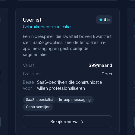
Userlist
4.5
Gebruikerscommunicatie
Een nichespeler die kwaliteit boven kwantiteit
stelt. SaaS-geoptimaliseerde templates, in-
app messaging en gestroomlijnde
segmentatie.
Vanaf
$99/maand
d
Gratis tier
Geen
n
Beste
SaaS-bedrijven die communicatie
voor
willen professionaliseren
SaaS-specialist
In-app messaging
Gestroomlijnd
Bekijk review