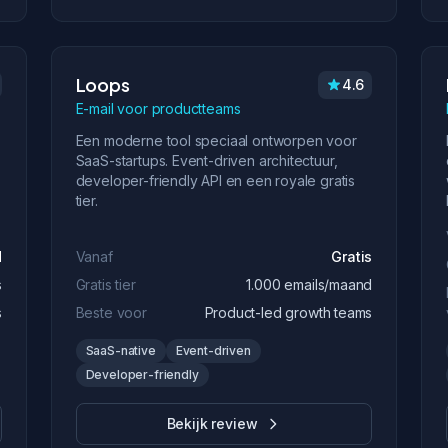
Loops
4.6
E-mail voor productteams
Een moderne tool speciaal ontworpen voor
SaaS-startups. Event-driven architectuur,
developer-friendly API en een royale gratis
tier.
d
Vanaf
Gratis
s
Gratis tier
1.000 emails/maand
s
Beste voor
Product-led growth teams
SaaS-native
Event-driven
Developer-friendly
Bekijk review