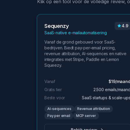
Klik op een tool voor de volledige review, o
Sequenzy
4.9
SaaS-native e-mailautomatisering
Vanaf de grond gebouwd voor SaaS-
bedrijven. Biedt pay-per-email pricing,
revenue attribution, AI-sequences en native
integraties met Stripe, Paddle en Lemon
Squeezy.
Vanaf
$19/maan
Gratis tier
2.500 emails/maan
Beste voor
SaaS startups & scale-up
AI-sequences
Revenue attribution
Pay per email
MCP server
Bekijk review