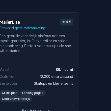
MailerLite
4.5
Eenvoudige e-mailmarketing
Een gebruiksvriendelijk platform met een
royale gratis tier, intuïtieve editor en solide
automatisering. Perfect voor startups die snel
willen starten.
Vanaf
$9/maand
Gratis tier
12.000 emails/maand
Beste voor
Startups en kleine teams
Gratis plan
Landing pages
Gebruiksvriendelijk
Bekijk review