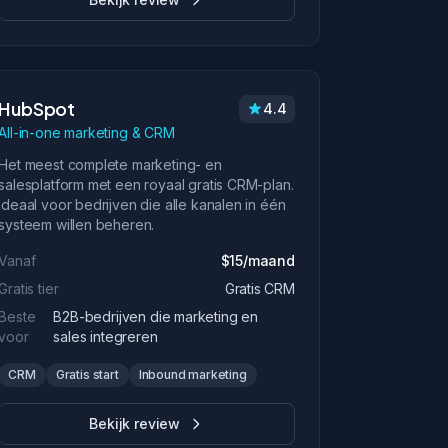
HubSpot
4.4
All-in-one marketing & CRM
Het meest complete marketing- en
salesplatform met een royaal gratis CRM-plan.
Ideaal voor bedrijven die alle kanalen in één
systeem willen beheren.
Vanaf
$15/maand
Gratis tier
Gratis CRM
Beste
B2B-bedrijven die marketing en
voor
sales integreren
CRM
Gratis start
Inbound marketing
Bekijk review