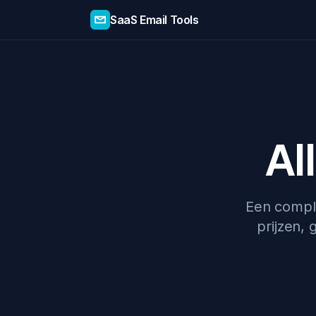
SaaS Email Tools
Al
Een comple
prijzen, 