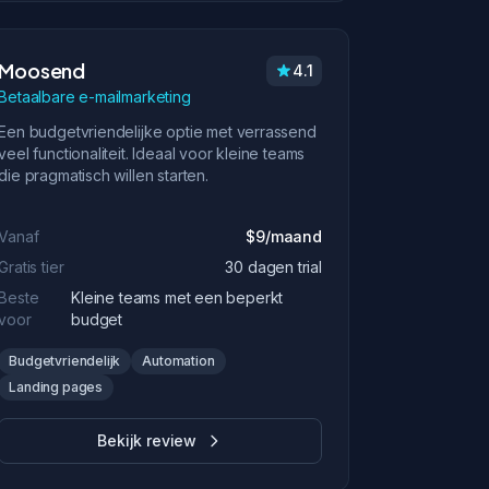
Moosend
4.1
Betaalbare e-mailmarketing
Een budgetvriendelijke optie met verrassend
veel functionaliteit. Ideaal voor kleine teams
die pragmatisch willen starten.
Vanaf
$9/maand
Gratis tier
30 dagen trial
Beste
Kleine teams met een beperkt
voor
budget
Budgetvriendelijk
Automation
Landing pages
Bekijk review