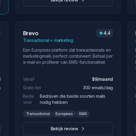
Brevo
4.4
Transactional + marketing
Een Europees platform dat transactiemails en
marketingmails perfect combineert. Betaal per
e-mail en profiteer van SMS-functionaliteit.
d
Vanaf
$9/maand
n
Gratis tier
300 emails/dag
Beste
Bedrijven die beide soorten mails
voor
nodig hebben
Transactional
Europees
SMS
Bekijk review