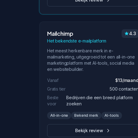
Mailchimp
4.3
Het bekendste e-mailplatform
Het meest herkenbare merk in e-
mailmarketing, uitgegroeid tot een all-in-one
marketingplatform met AI-tools, social media
en websitebuilder.
Vanaf
$13/maan
Gratis tier
500 contacte
Beste
Bedrijven die een breed platform
voor
zoeken
All-in-one
Bekend merk
AI-tools
Bekijk review