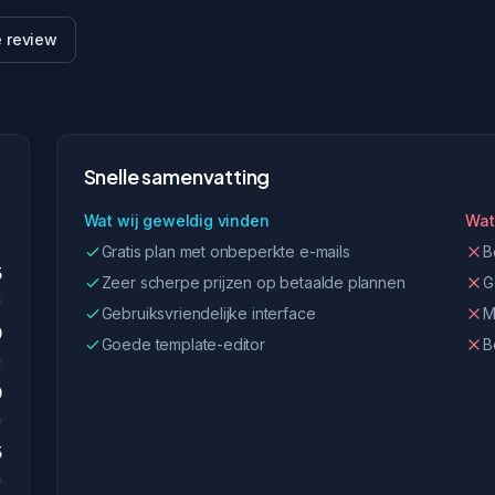
e review
Snelle samenvatting
Wat wij geweldig vinden
Wat
Gratis plan met onbeperkte e-mails
B
5
Zeer scherpe prijzen op betaalde plannen
G
Gebruiksvriendelijke interface
M
0
Goede template-editor
B
0
5