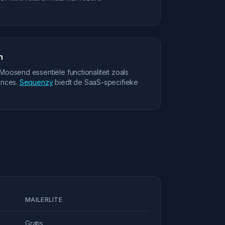
n
Moosend essentiële functionaliteit zoals
ences.
Sequenzy
biedt de SaaS-specifieke
MAILERLITE
Gratis