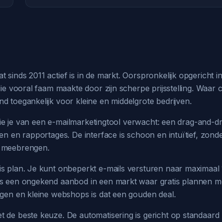
sinds 2011 actief is in de markt. Oorspronkelijk opgericht in
die vooral faam maakte door zijn scherpe prijsstelling. Waar
d toegankelijk voor kleine en middelgrote bedrijven.
t die je van een e-mailmarketingtool verwacht: een drag-and-dr
en en rapportages. De interface is schoon en intuïtief, zonde
h meebrengen.
is plan. Je kunt onbeperkt e-mails versturen naar maximaa
is een ongekend aanbod in een markt waar gratis plannen mee
ngen en kleine webshops is dat een gouden deal.
t de beste keuze. De automatisering is gericht op standaard