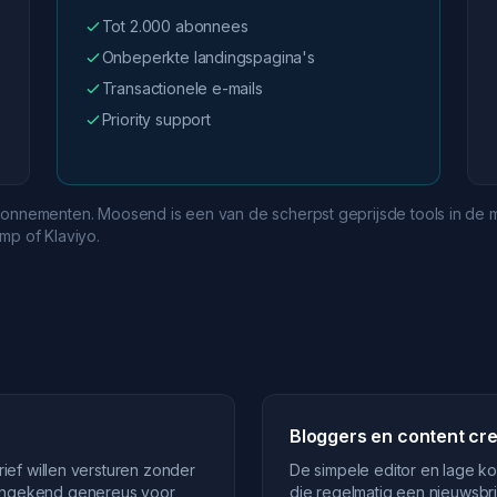
Tot 2.000 abonnees
Onbeperkte landingspagina's
Transactionele e-mails
Priority support
bonnementen. Moosend is een van de scherpst geprijsde tools in de ma
mp of Klaviyo.
Bloggers en content cr
ef willen versturen zonder
De simpele editor en lage 
is ongekend genereus voor
die regelmatig een nieuwsbrie