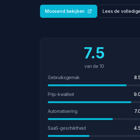
Moosend bekijken
Lees de volledig
7.5
van de 10
Gebruiksgemak
8.
Prijs-kwaliteit
9.
Automatisering
7.
SaaS-geschiktheid
4.