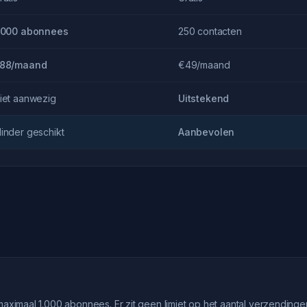
.000 abonnees
250 contacten
88/maand
€49/maand
iet aanwezig
Uitstekend
inder geschikt
Aanbevolen
maximaal 1.000 abonnees. Er zit geen limiet op het aantal verzendinge