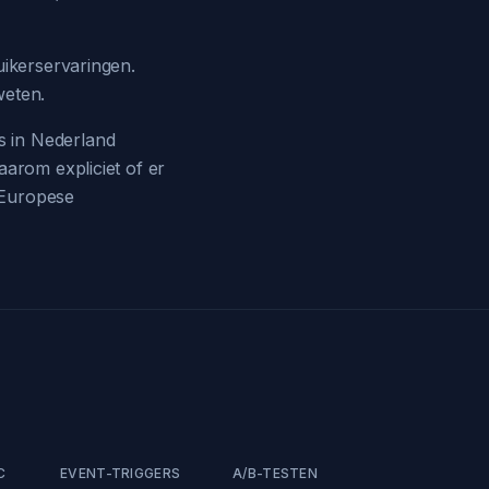
uikerservaringen.
weten.
s in Nederland
aarom expliciet of er
 Europese
C
EVENT-TRIGGERS
A/B-TESTEN