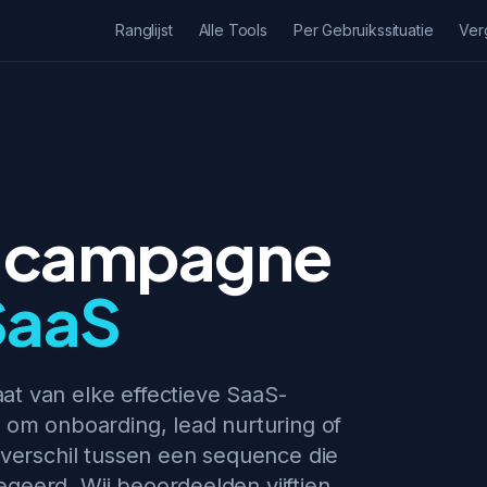
Ranglijst
Alle Tools
Per Gebruikssituatie
Ver
p-campagne
SaaS
at van elke effectieve SaaS-
t om onboarding, lead nurturing of
t verschil tussen een sequence die
geerd. Wij beoordeelden vijftien