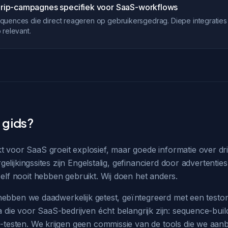
rip-campagnes specifiek voor SaaS-workflows
uences die direct reageren op gebruikersgedrag. Diepe integraties
 relevant.
gids?
 voor SaaS groeit explosief, maar goede informatie over d
ergelijkingssites zijn Engelstalig, gefinancierd door advertenti
elf nooit hebben gebruikt. Wij doen het anders.
st hebben we daadwerkelijk getest, geïntegreerd met een test
 die voor SaaS-bedrijven écht belangrijk zijn: sequence-build
B-testen. We krijgen geen commissie van de tools die we aan