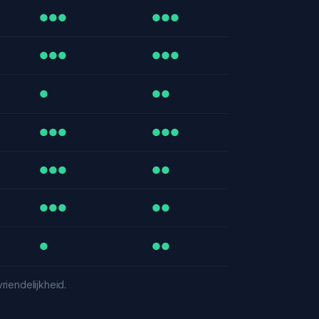
●●●
●●●
●●●
●●●
●
●●
●●●
●●●
●●●
●●
●●●
●●
●
●●
iendelijkheid.