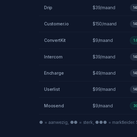
Drip
$39/maand
1
Customer.io
$150/maand
1
ConvertKit
$9/maand
1
Intercom
$39/maand
1
Encharge
$49/maand
1
Userlist
$99/maand
1
Moosend
$9/maand
3
● = aanwezig, ●● = sterk, ●●● = marktleider. S