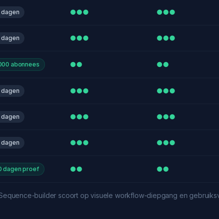
●●●
●●●
4 dagen
●●●
●●●
4 dagen
●●
●●
.000 abonnees
●●●
●●●
4 dagen
●●●
●●●
4 dagen
●●●
●●●
4 dagen
●●
●●
0 dagen proef
equence-builder scoort op visuele workflow-diepgang en gebruiksvr