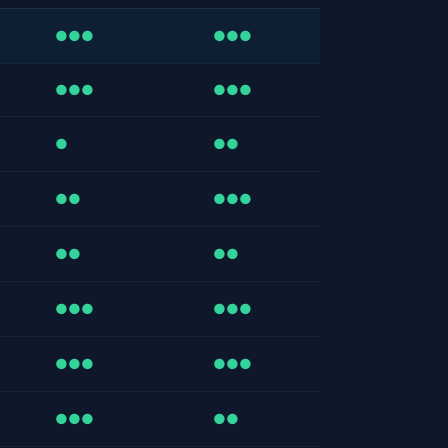
●●●
●●●
●●●
●●●
●
●●
●●
●●●
●●
●●
●●●
●●●
●●●
●●●
●●●
●●