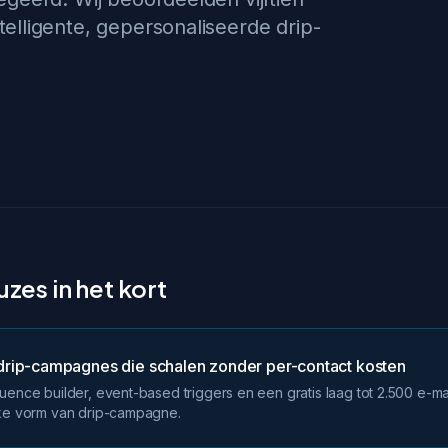
elligente, gepersonaliseerde drip-
zes in het kort
rip-campagnes die schalen zonder per-contact kosten
uence builder, event-based triggers en een gratis laag tot 2.500 e-ma
lke vorm van drip-campagne.