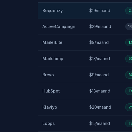
Sequenzy
$19/maand
2
ActiveCampaign
$29/maand
1
MailerLite
$9/maand
1
Mailchimp
$13/maand
5
Brevo
$9/maand
3
HubSpot
$18/maand
T
Klaviyo
$20/maand
2
Loops
$15/maand
To