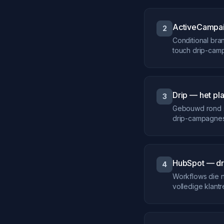
ActiveCampai
2
Conditional bra
touch drip-cam
Drip — het pl
3
Gebouwd rond 
drip-campagnes
HubSpot — dr
4
Workflows die n
volledige klantre