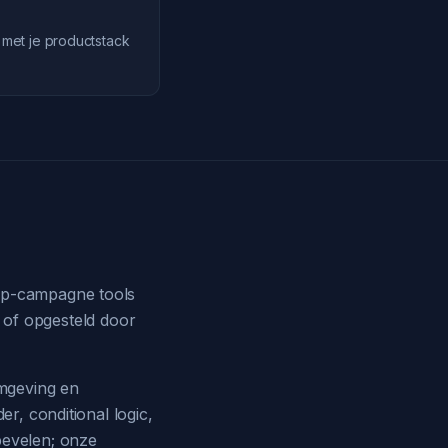
 met je productstack
rip-campagne tools
es of opgesteld door
omgeving en
er, conditional logic,
bevelen; onze