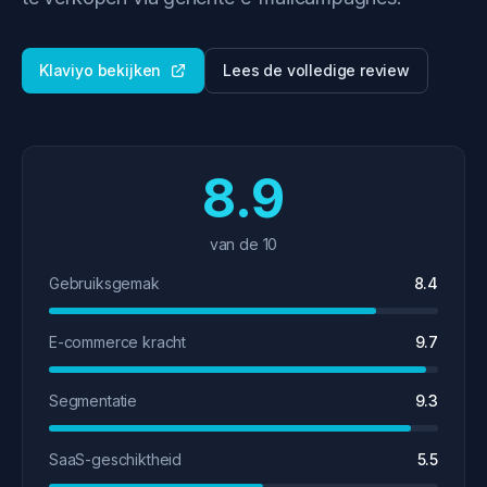
Klaviyo bekijken
Lees de volledige review
8.9
van de 10
Gebruiksgemak
8.4
E-commerce kracht
9.7
Segmentatie
9.3
SaaS-geschiktheid
5.5