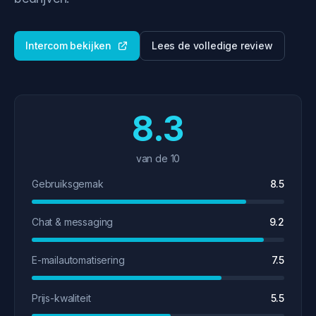
Intercom bekijken
Lees de volledige review
8.3
van de 10
Gebruiksgemak
8.5
Chat & messaging
9.2
E-mailautomatisering
7.5
Prijs-kwaliteit
5.5