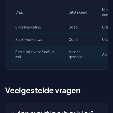
Niet
Chat
Uitstekend
aanwe
E-mailmarketing
Goed
Uitst
SaaS-workflows
Goed
Uitst
Beste prijs voor SaaS-e-
Minder
Aanbe
mail
geschikt
Veelgestelde vragen
Is Intercom geschikt voor kleine startups?