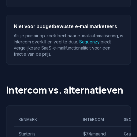
Niet voor budgetbewuste e-mailmarketeers
Als je primair op zoek bent naar e-mailautomatisering, is
Intercom overkill en veel te duur.
Sequenzy
biedt
vergelijkbare SaaS-e-mailfunctionaliteit voor een
fractie van de prijs.
Intercom vs. alternatieven
KENMERK
INTERCOM
SEQU
Startprijs
$74/maand
Gratis