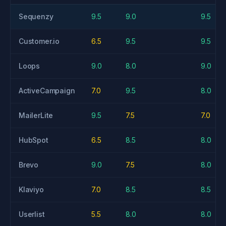
Sequenzy
9.5
9.0
9.5
Customer.io
6.5
9.5
9.5
Loops
9.0
8.0
9.0
ActiveCampaign
7.0
9.5
8.0
MailerLite
9.5
7.5
7.0
HubSpot
6.5
8.5
8.0
Brevo
9.0
7.5
8.0
Klaviyo
7.0
8.5
8.5
Userlist
5.5
8.0
8.0