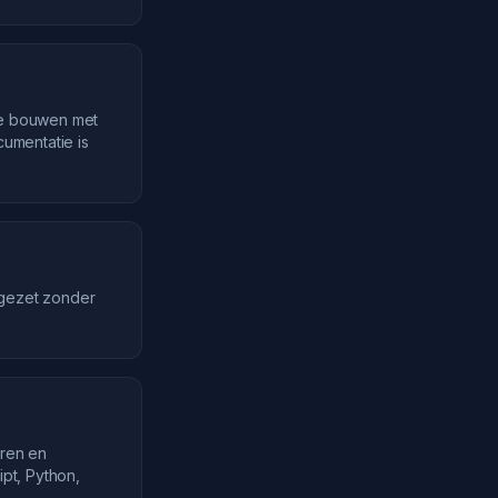
 je bouwen met
umentatie is
rgezet zonder
eren en
pt, Python,