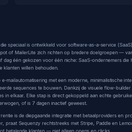
die speciaal is ontwikkeld voor software-as-a-service (SaaS
pot of MailerLite zich richten op bredere doelgroepen — van
 dag één gekozen voor één niche: SaaS-ondernemers die hu
e klanten willen behouden.
e-mailautomatisering met een moderne, minimalistische inte
eerde sequences te bouwen. Dankzij de visuele flow-builder 
es in elkaar. Elke stap is direct gekoppeld aan echte gebruik
erwogen, of is 7 dagen inactief geweest.
tie is de diepgaande integratie met betaalproviders en prod
pier, praat Sequenzy rechtstreeks met Stripe, Paddle en Lem
tot betalende klanten — niet alleen opens en clicks.