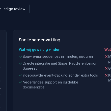
olledige review
Snelle samenvatting
Wat wij geweldig vinden
Wat
Bouw e-mailsequences in minuten, niet uren
M
8
p
Directe integratie met Stripe, Paddle en Lemon
Squeezy
G
7
Ingebouwde event-tracking zonder extra tools
K
M
Nederlandse support en duidelijke
documentatie
5
4