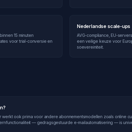
Nederlandse scale-ups
binnen 15 minuten
AVG-compliance, EU-server
es voor trial-conversie en
een veilige keuze voor Euro
soevereiniteit.
en?
r werkt ook prima voor andere abonnementsmodellen zoals online cu
rnfunctionaliteit — gedragsgestuurde e-mailautomatisering — is univ