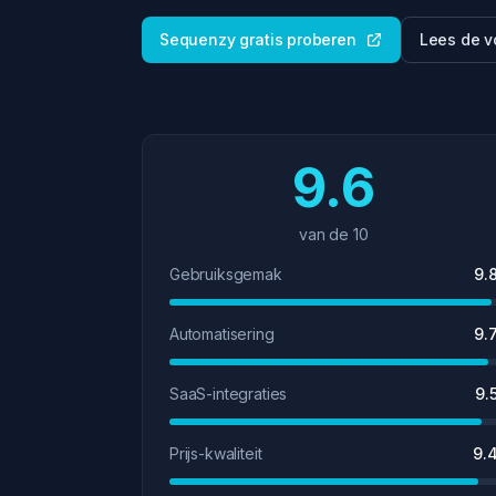
Sequenzy gratis proberen
Lees de v
9.6
van de 10
Gebruiksgemak
9.
Automatisering
9.
SaaS-integraties
9.
Prijs-kwaliteit
9.