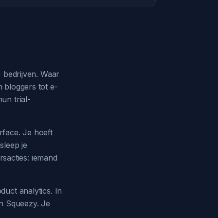
) bedrijven. Waar
 bloggers tot e-
n trial-
rface. Je hoeft
sleep je
ersacties: iemand
uct analytics. In
on Squeezy. Je