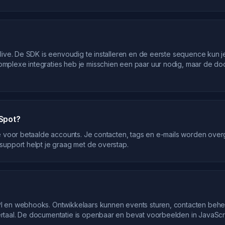
live. De SDK is eenvoudig te installeren en de eerste sequence kun
plexe integraties heb je misschien een paar uur nodig, maar de doc
Spot?
ce voor betaalde accounts. Je contacten, tags en e-mails worden ove
support helpt je graag met de overstap.
I en webhooks. Ontwikkelaars kunnen events sturen, contacten beh
taal. De documentatie is openbaar en bevat voorbeelden in JavaScri