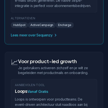
e-mails omzet genereren. De native Stripe-
integratie is perfect voor abonnementsbedrijven.
ALTERNATIEVEN
HubSpot
ActiveCampaign
Encharge
Lees meer over Sequenzy
📈
Voor product-led growth
Je gebruikers activeren zichzelf en je wilt ze
begeleiden met productmails en onboarding.
AANBEVOLEN TOOL
Loops
Vanaf Gratis
Loops is ontworpen voor productteams. De
event-driven architectuur sluit naadloos aan bij