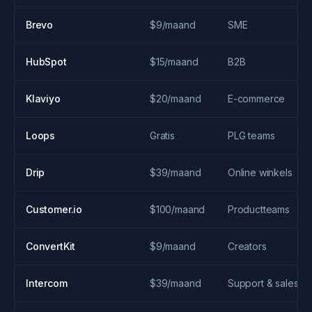
Brevo
$9/maand
SME
HubSpot
$15/maand
B2B
Klaviyo
$20/maand
E-commerce
Loops
Gratis
PLG teams
Drip
$39/maand
Online winkels
Customer.io
$100/maand
Productteams
ConvertKit
$9/maand
Creators
Intercom
$39/maand
Support & sales