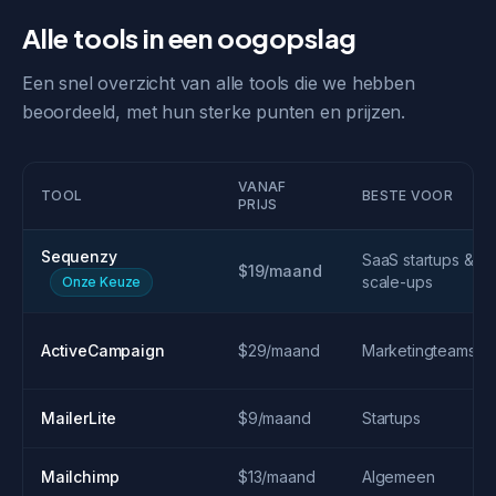
Alle tools in een oogopslag
Een snel overzicht van alle tools die we hebben
beoordeeld, met hun sterke punten en prijzen.
VANAF
TOOL
BESTE VOOR
PRIJS
Sequenzy
SaaS startups &
$19/maand
scale-ups
Onze Keuze
ActiveCampaign
$29/maand
Marketingteams
MailerLite
$9/maand
Startups
Mailchimp
$13/maand
Algemeen