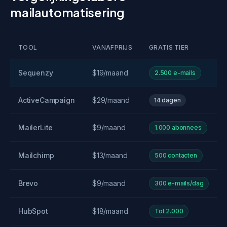
mailautomatisering
TOOL
VANAFPRIJS
GRATIS TIER
Sequenzy
$19/maand
2.500 e-mails
ActiveCampaign
$29/maand
14 dagen
MailerLite
$9/maand
1.000 abonnees
Mailchimp
$13/maand
500 contacten
Brevo
$9/maand
300 e-mails/dag
HubSpot
$18/maand
Tot 2.000