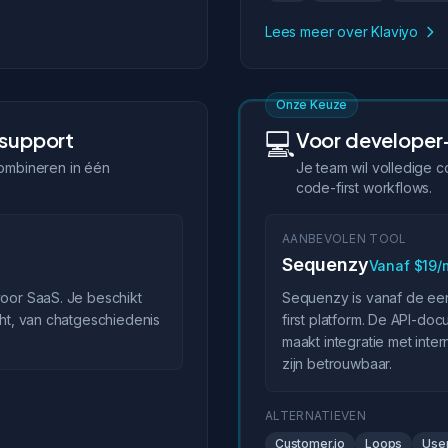
Lees meer over Klaviyo
Onze Keuze
💻
 support
Voor developer-
combineren in één
Je team wil volledige c
code-first workflows.
AANBEVOLEN TOOL
Sequenzy
Vanaf $19
voor SaaS. Je beschikt
Sequenzy is vanaf de ee
cht, van chatgeschiedenis
first platform. De API-do
maakt integratie met in
zijn betrouwbaar.
ALTERNATIEVEN
Customer.io
Loops
User