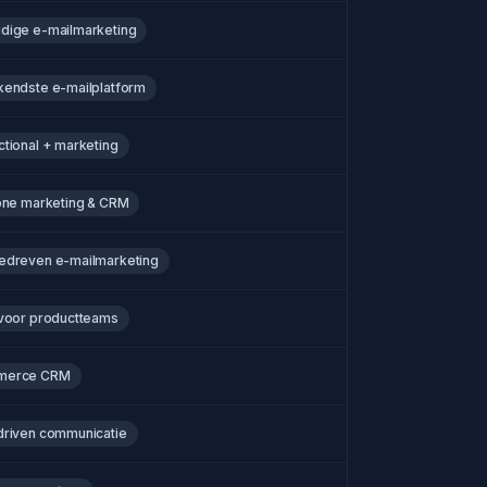
dige e-mailmarketing
kendste e-mailplatform
ctional + marketing
-one marketing & CRM
edreven e-mailmarketing
 voor productteams
merce CRM
driven communicatie