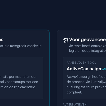
⚙️
ms
Voor geavancee
ool die meegroeit zonder je
Je team heeft complexe
logic en deep integratio
AANBEVOLEN TOOL
ActiveCampaign
Va
e-mails per maand en een
ActiveCampaign heeft de k
aal voor startups met een
de branche. Je kunt vrijw
rn en de implementatie
nurturing tot churn preve
compleet.
ALTERNATIEVEN