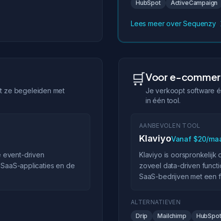
HubSpot
ActiveCampaign
Lees meer over Sequenzy
🛒
Voor e-commerc
ilt ze begeleiden met
Je verkoopt software én
in één tool.
AANBEVOLEN TOOL
Klaviyo
Vanaf $20/ma
 event-driven
Klaviyo is oorspronkelij
e SaaS-applicaties en de
zoveel data-driven functi
SaaS-bedrijven met een 
ALTERNATIEVEN
Drip
Mailchimp
HubSpo