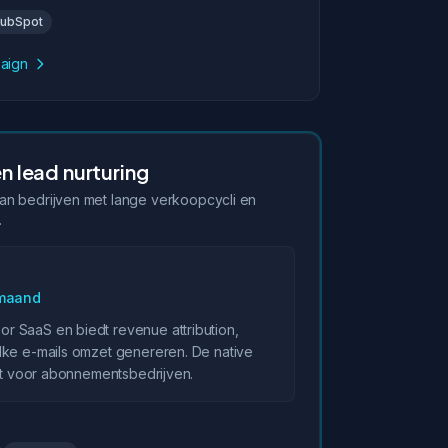
ubSpot
aign
n lead nurturing
an bedrijven met lange verkoopcycli en
.
/maand
 SaaS en biedt revenue attribution,
lke e-mails omzet genereren. De native
ect voor abonnementsbedrijven.