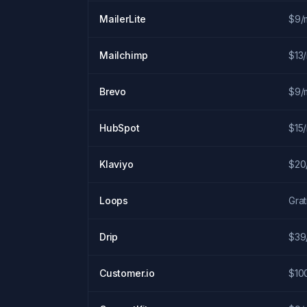
MailerLite
$9/
Mailchimp
$13
Brevo
$9/
HubSpot
$15
Klaviyo
$20
Loops
Grat
Drip
$39
Customer.io
$10