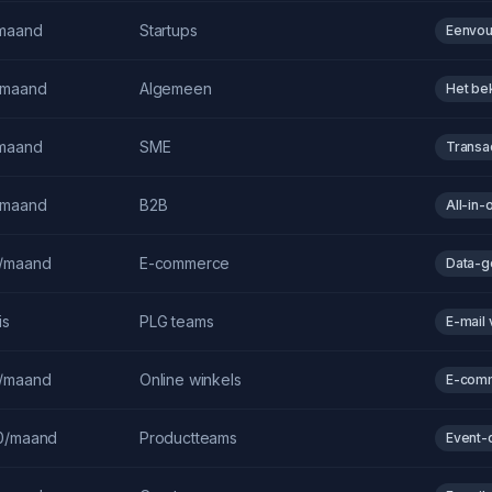
maand
Startups
Eenvou
/maand
Algemeen
Het be
maand
SME
Transa
/maand
B2B
All-in
/maand
E-commerce
Data-g
is
PLG teams
E-mail
/maand
Online winkels
E-com
0/maand
Productteams
Event-