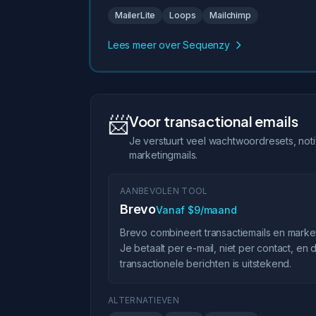
MailerLite
Loops
Mailchimp
Lees meer over Sequenzy
📨
Voor transactional emails
Je verstuurt veel wachtwoordresets, notif
marketingmails.
AANBEVOLEN TOOL
Brevo
Vanaf $9/maand
Brevo combineert transactiemails en market
Je betaalt per e-mail, niet per contact, en d
transactionele berichten is uitstekend.
ALTERNATIEVEN