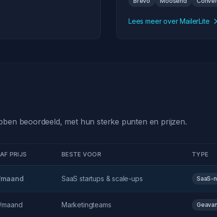
Brevo
Moosend
Conver
Lees meer over MailerLite
ebben beoordeeld, met hun sterke punten en prijzen.
AF PRIJS
BESTE VOOR
TYPE
/maand
SaaS startups & scale-ups
SaaS-n
/maand
Marketingteams
Geavan