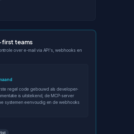
first teams
ontrole over e-mail via API's, webhooks en
/maand
rste regel code gebouwd als developer-
cumentatie is uitstekend, de MCP-server
terne systemen eenvoudig en de webhooks
list