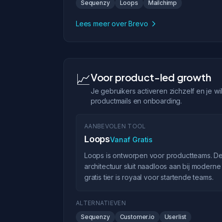
Sequenzy
Loops
Mailchimp
Lees meer over Brevo
📈
Voor product-led growth
Je gebruikers activeren zichzelf en je w
productmails en onboarding.
AANBEVOLEN TOOL
Loops
Vanaf Gratis
Loops is ontworpen voor productteams. De
architectuur sluit naadloos aan bij modern
gratis tier is royaal voor startende teams.
ALTERNATIEVEN
Sequenzy
Customer.io
Userlist