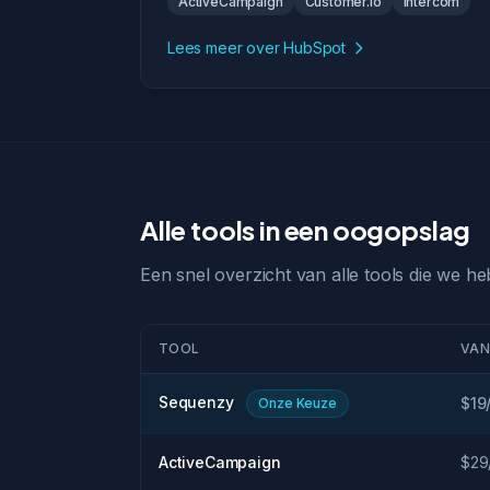
ActiveCampaign
Customer.io
Intercom
Lees meer over HubSpot
Alle tools in een oogopslag
Een snel overzicht van alle tools die we h
TOOL
VAN
Sequenzy
$19
Onze Keuze
ActiveCampaign
$29