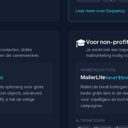
Lees meer over Sequenzy
🎓
Voor non-profit
ontacten, strikte
Je werkt met een bepe
gen die samenwerken.
mailmarketing nodig vo
AANBEVOLEN TOOL
MailerLite
e)
Vanaf $9/
te oplossing voor grote
MailerLite biedt kortinge
ustom objects, advanced
beste gratis tiers in de 
, is het de veilige
voor vrijwilligers en toc
campagnes.
ALTERNATIEVEN