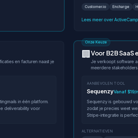
Customer.io
Encharge
H
Lees meer over ActiveCamp
Onze Keuze
🏢
Voor B2B SaaS e
icaties en facturen naast je
Je verkoopt software a
meerdere stakeholders
AANBEVOLEN TOOL
Sequenzy
Vanaf $19
ingmails in één platform.
Sequenzy is gebouwd voor
e deliverability voor
zodat je precies weet we
Stripe-integratie is perf
ALTERNATIEVEN