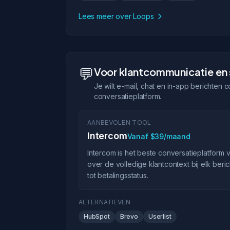
Lees meer over Loops
💬
Voor klantcommunicatie en
Je wilt e-mail, chat en in-app berichten 
conversatieplatform.
AANBEVOLEN TOOL
Intercom
Vanaf $39/maand
Intercom is het beste conversatieplatform 
over de volledige klantcontext bij elk beri
tot betalingsstatus.
ALTERNATIEVEN
HubSpot
Brevo
Userlist