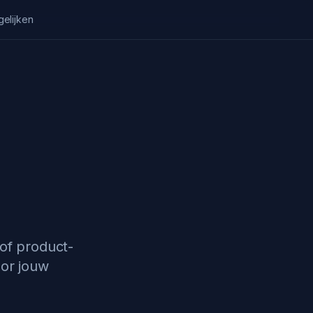
gelijken
e
of product-
oor jouw