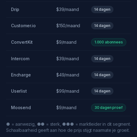
Drip
$39/maand
14 dagen
Customer.io
$150/maand
14 dagen
ConvertKit
$9/maand
1.000 abonnees
Intercom
$39/maand
14 dagen
Encharge
$49/maand
14 dagen
Userlist
$99/maand
14 dagen
Moosend
$9/maand
30 dagen proef
● = aanwezig, ●● = sterk, ●●● = marktleider in dit segment.
Schaalbaarheid geeft aan hoe de prijs stijgt naarmate je groeit.