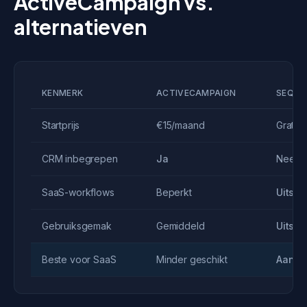
ActiveCampaign vs.
alternatieven
KENMERK
ACTIVECAMPAIGN
SEQUE
Startprijs
€15/maand
Gratis
CRM inbegrepen
Ja
Nee
SaaS-workflows
Beperkt
Uitste
Gebruiksgemak
Gemiddeld
Uitste
Beste voor SaaS
Minder geschikt
Aanbe