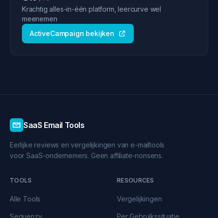
Krachtig alles-in-één platform, leercurve wel
meenemen
ActiveCampaign bekijken
SaaS Email Tools
Eerlijke reviews en vergelijkingen van e-mailtools
voor SaaS-ondernemers. Geen affiliate-nonsens.
TOOLS
RESOURCES
Alle Tools
Vergelijkingen
Sequenzy
Per Gebruikssituatie