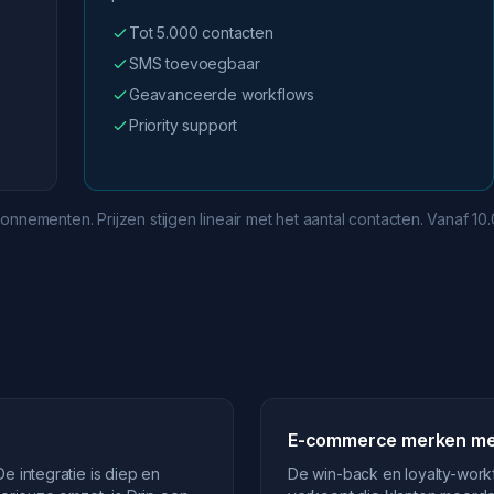
Tot 5.000 contacten
SMS toevoegbaar
Geavanceerde workflows
Priority support
onnementen. Prijzen stijgen lineair met het aantal contacten. Vanaf 1
E-commerce merken me
e integratie is diep en
De win-back en loyalty-workf