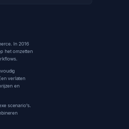
merce. In 2016
op het omzetten
rkflows.
nvoudig
Een verlaten
rijzen en
exe scenario's.
mbineren