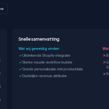
iew
Snelle samenvatting
Wat wij geweldig vinden
Wat
Uitstekende Shopify-integratie
B
3
Sterke visuele workflow-builder
G
S
Goede personalisatie met productdata
8
P
Duidelijke revenue-attributie
5
5