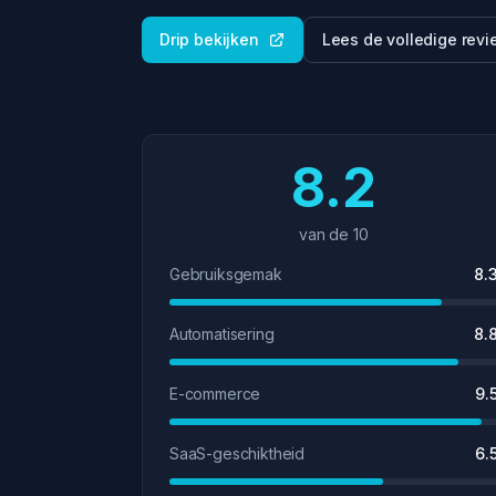
Drip bekijken
Lees de volledige rev
8.2
van de 10
Gebruiksgemak
8.
Automatisering
8.
E-commerce
9.
SaaS-geschiktheid
6.