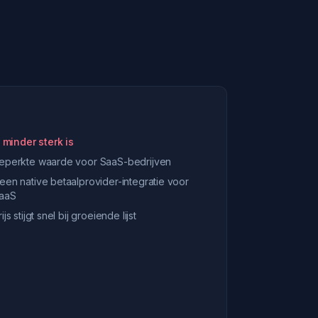
 minder sterk is
eperkte waarde voor SaaS-bedrijven
een native betaalprovider-integratie voor
aaS
rijs stijgt snel bij groeiende lijst