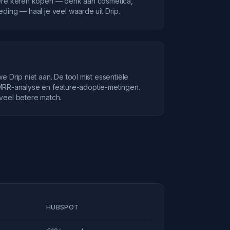
ere keren kopen — denk aan cosmetica,
ding — haal je veel waarde uit Drip.
 Drip niet aan. De tool mist essentiële
g, MRR-analyse en feature-adoptie-metingen.
veel betere match.
HUBSPOT