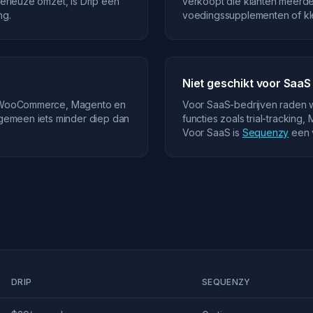
serieuze omzet, is Drip een
verkoopt die klanten meerd
ng.
voedingssupplementen of kle
Niet geschikt voor SaaS
et WooCommerce, Magento en
Voor SaaS-bedrijven raden we
algemeen iets minder diep dan
functies zoals trial-trackin
Voor SaaS is
Sequenzy
een 
DRIP
SEQUENZY