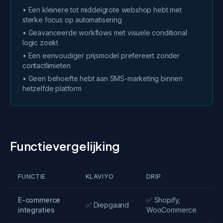
• Een kleinere tot middelgrote webshop hebt met
sterke focus op automatisering
• Geavanceerde workflows met visuele conditional
logic zoekt
• Een eenvoudiger prijsmodel prefereert zonder
contactlimieten
• Geen behoefte hebt aan SMS-marketing binnen
hetzelfde platform
Functievergelijking
FUNCTIE
KLAVIYO
DRIP
SE
E-commerce
✅ Shopify,
✅ 
✅ Diepgaand
integraties
WooCommerce
ko