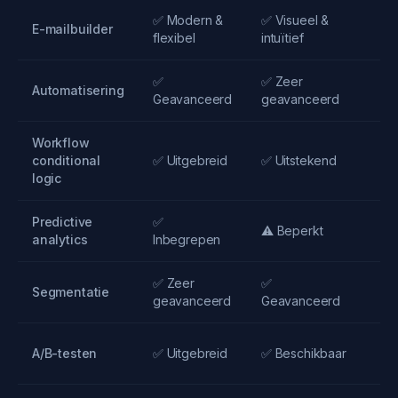
✅ Modern &
✅ Visueel &
✅ I
E-mailbuilder
flexibel
intuïtief
sne
✅
✅ Zeer
✅
Automatisering
Geavanceerd
geavanceerd
Ge
Workflow
conditional
✅ Uitgebreid
✅ Uitstekend
✅ F
logic
Predictive
✅
⚠️ 
⚠️ Beperkt
analytics
Inbegrepen
on
✅ Zeer
✅
✅
Segmentatie
geavanceerd
Geavanceerd
Ge
✅
A/B-testen
✅ Uitgebreid
✅ Beschikbaar
In