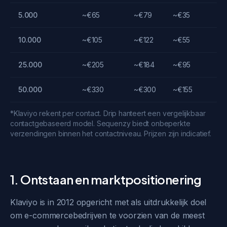
5.000
~€65
~€79
~€35
10.000
~€105
~€122
~€55
25.000
~€205
~€184
~€95
50.000
~€330
~€300
~€155
*Klaviyo rekent per contact. Drip hanteert een vergelijkbaar
contactgebaseerd model. Sequenzy biedt onbeperkte
verzendingen binnen het contactniveau. Prijzen zijn indicatief.
1. Ontstaan en marktpositionering
Klaviyo is in 2012 opgericht met als uitdrukkelijk doel
om e-commercebedrijven te voorzien van de meest