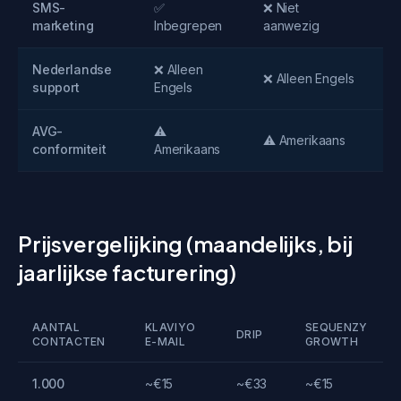
SMS-
✅
❌ Niet
⚠️ 
marketing
Inbegrepen
aanwezig
on
Nederlandse
❌ Alleen
✅ 
❌ Alleen Engels
support
Engels
Ne
AVG-
⚠️
✅ 
⚠️ Amerikaans
conformiteit
Amerikaans
Eu
Prijsvergelijking (maandelijks, bij
jaarlijkse facturering)
AANTAL
KLAVIYO
SEQUENZY
DRIP
CONTACTEN
E-MAIL
GROWTH
1.000
~€15
~€33
~€15