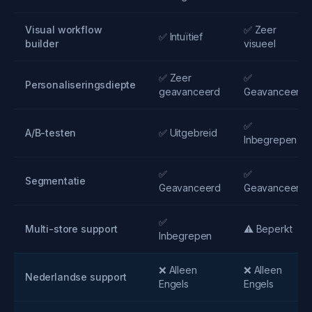
Visual workflow
✅ Zeer
✅ Intuïtief
builder
visueel
✅ Zeer
✅
Personaliseringsdiepte
geavanceerd
Geavanceerd
✅
A/B-testen
✅ Uitgebreid
Inbegrepen
✅
✅
Segmentatie
Geavanceerd
Geavanceerd
✅
Multi-store support
⚠️ Beperkt
Inbegrepen
❌ Alleen
❌ Alleen
Nederlandse support
Engels
Engels