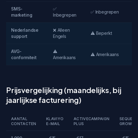
SMS-
✅
✅ Inbegrepen
marketing
Inbegrepen
Nederlandse
❌ Alleen
⚠️ Beperkt
support
Engels
AVG-
⚠️
⚠️ Amerikaans
conformiteit
Amerikaans
Prijsvergelijking (maandelijks, bij
jaarlijkse facturering)
AANTAL
KLAVIYO
ACTIVECAMPAIGN
SEQUEN
CONTACTEN
E-MAIL
PLUS
GROWTH