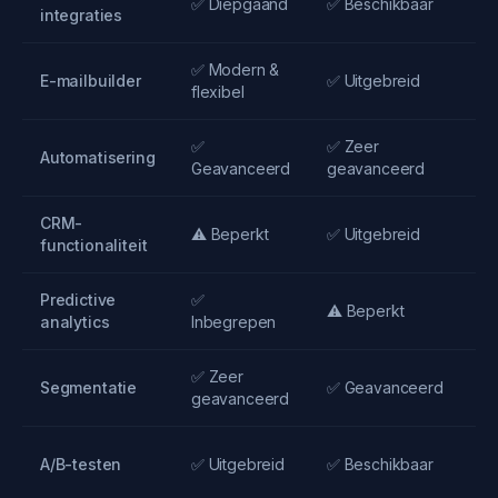
✅ Diepgaand
✅ Beschikbaar
integraties
✅ Modern &
E-mailbuilder
✅ Uitgebreid
flexibel
✅
✅ Zeer
Automatisering
Geavanceerd
geavanceerd
CRM-
⚠️ Beperkt
✅ Uitgebreid
functionaliteit
Predictive
✅
⚠️ Beperkt
analytics
Inbegrepen
✅ Zeer
Segmentatie
✅ Geavanceerd
geavanceerd
A/B-testen
✅ Uitgebreid
✅ Beschikbaar