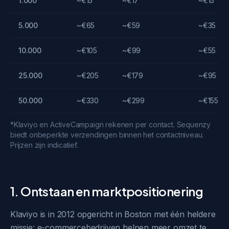
1.000
~€15
~€17
~€15
5.000
~€65
~€59
~€35
10.000
~€105
~€99
~€55
25.000
~€205
~€179
~€95
50.000
~€330
~€299
~€155
*Klaviyo en ActiveCampaign rekenen per contact. Sequenzy
biedt onbeperkte verzendingen binnen het contactniveau.
Prijzen zijn indicatief.
1. Ontstaan en marktpositionering
Klaviyo is in 2012 opgericht in Boston met één heldere
missie: e-commercebedrijven helpen meer omzet te