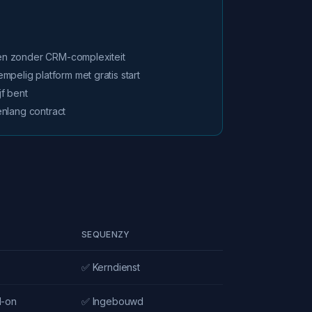
doen zonder CRM-complexiteit
pelig platform met gratis start
f bent
renlang contract
SEQUENZY
✅ Kerndienst
d-on
✅ Ingebouwd