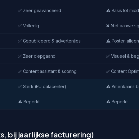
✅ Zeer geavanceerd
⚠️ Basis tot mid
✅ Volledig
❌ Niet aanwezi
✅ Gepubliceerd & advertenties
⚠️ Posten alleen
✅ Zeer diepgaand
✅ Visueel & begr
✅ Content assistant & scoring
✅ Content Optim
✅ Sterk (EU datacenter)
⚠️ Amerikaans be
⚠️ Beperkt
⚠️ Beperkt
, bij jaarlijkse facturering)