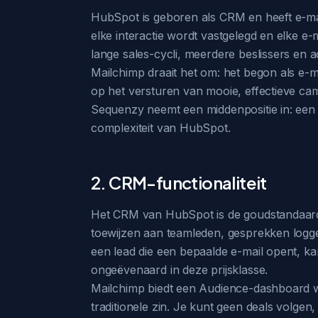
HubSpot is geboren als CRM en heeft e-mailm
elke interactie wordt vastgelegd en elke e
lange sales-cycli, meerdere beslissers en ac
Mailchimp draait het om: het begon als e-ma
op het versturen van mooie, effectieve c
Sequenzy neemt een middenpositie in: een
complexiteit van HubSpot.
2. CRM-functionaliteit
Het CRM van HubSpot is de goudstandaard i
toewijzen aan teamleden, gesprekken logge
een lead die een bepaalde e-mail opent, ka
ongeëvenaard in deze prijsklasse.
Mailchimp biedt een Audience-dashboard wa
traditionele zin. Je kunt geen deals volge