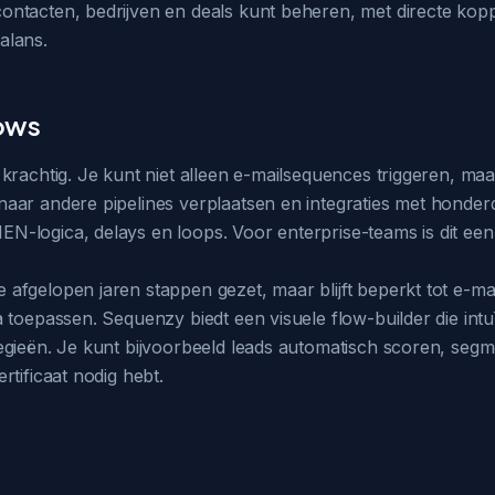
ntacten, bedrijven en deals kunt beheren, met directe kopp
balans.
lows
krachtig. Je kunt niet alleen e-mailsequences triggeren, m
ar andere pipelines verplaatsen en integraties met honderde
-logica, delays en loops. Voor enterprise-teams is dit een
fgelopen jaren stappen gezet, maar blijft beperkt tot e-mai
 toepassen. Sequenzy biedt een visuele flow-builder die int
egieën. Je kunt bijvoorbeeld leads automatisch scoren, segm
tificaat nodig hebt.