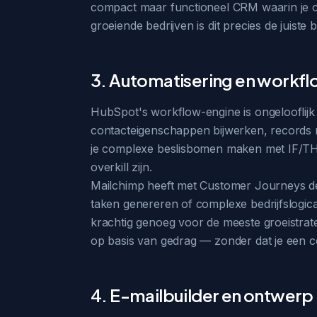
compact maar functioneel CRM waarin je co
groeiende bedrijven is dit precies de juiste 
3. Automatisering en workf
HubSpot's workflow-engine is ongelooflijk 
contacteigenschappen bijwerken, records na
je complexe beslisbomen maken met IF/THEN
overkill zijn.
Mailchimp heeft met Customer Journeys de a
taken genereren of complexe bedrijfslogica
krachtig genoeg voor de meeste groeistrat
op basis van gedrag — zonder dat je een cer
4. E-mailbuilder en ontwerp