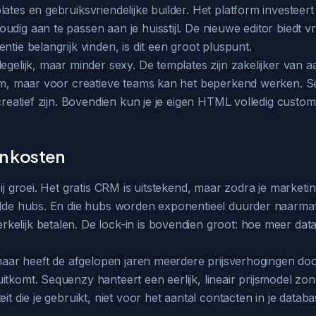
ates en gebruiksvriendelijke builder. Het platform investeert
dig aan te passen aan je huisstijl. De nieuwe editor biedt vr
ntie belangrijk vinden, is dit een groot pluspunt.
egelijk, maar minder sexy. De templates zijn zakelijker van a
form, maar voor creatieve teams kan het beperkend werken.
 creatief zijn. Bovendien kun je je eigen HTML volledig cust
en kosten
bij groei. Het gratis CRM is uitstekend, maar zodra je marke
lde hubs. En die hubs worden exponentieel duurder naarmate j
elijk betalen. De lock-in is bovendien groot: hoe meer data
, maar heeft de afgelopen jaren meerdere prijsverhogingen do
itkomt. Sequenzy hanteert een eerlijk, lineair prijsmodel zon
it die je gebruikt, niet voor het aantal contacten in je databa