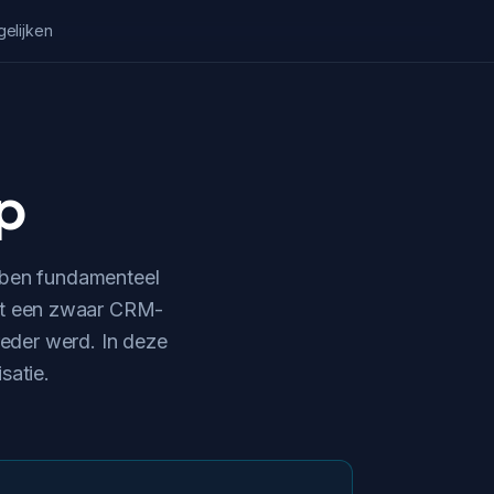
gelijken
p
ben fundamenteel
met een zwaar CRM-
reder werd. In deze
satie.