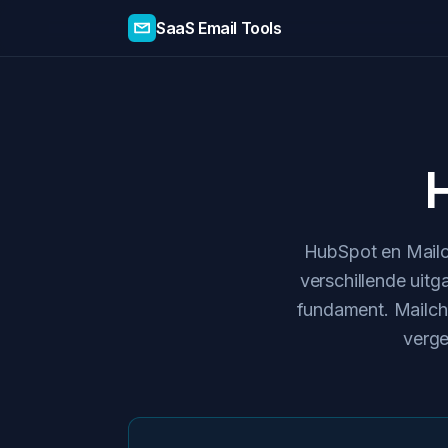
SaaS Email Tools
HubSpot en Mail
verschillende uit
fundament. Mailchi
verge