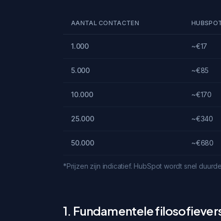
AANTAL CONTACTEN
HUBSPOT
1.000
~€17
5.000
~€85
10.000
~€170
25.000
~€340
50.000
~€680
*Prijzen zijn indicatief. HubSpot wordt snel duur
1. Fundamentele filosofievers