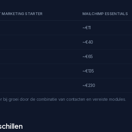
 MARKETING STARTER
MAILCHIMP ESSENTIALS
~€11
~€40
~€65
~€135
~€230
der bij groei door de combinatie van contacten en vereiste modules.
chillen