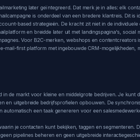
arketing later geïntegreerd. Dat merk je in alles: elk conta
-mailcampagne is onderdeel van een bredere klantreis. Dit is
count-based strategieën. De kracht zit niet in de individuele e
ilplatform en breidde later uit met landingspagina's, social
ampagnes. Voor B2C-merken, webshops en contentcreators is 
 e-mail-first platform met ingebouwde CRM-mogelijkheden,
n de markt voor kleine en middelgrote bedrijven. Je kunt de
n en uitgebreide bedrijfsprofielen opbouwen. De synchronisa
n automatisch een taak genereren voor een salesmedewerker.
arin je contacten kunt bekijken, taggen en segmenteren. Da
n, geen pipelines beheren en geen uitgebreide interactiegesch