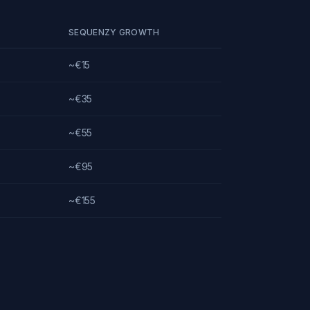
SEQUENZY GROWTH
~€15
~€35
~€55
~€95
~€155