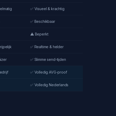
delmatig
✅ Visueel & krachtig
g
✅ Beschikbaar
⚠️ Beperkt
ijpelijk
✅ Realtime & helder
izer
✅ Slimme send-tijden
drijf
✅ Volledig AVG-proof
✅ Volledig Nederlands