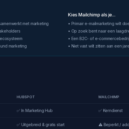
Kies Mailchimp als je...
 samenwerkt met marketing
• Primair e-mailmarketing wilt 
takeholders
• Op zoek bent naar een laagdrem
d ecosysteem
• Een B2C- of e-commercebedrij
ound marketing
• Niet vast wilt zitten aan een ja
HUBSPOT
MAILCHIMP
✅ In Marketing Hub
✅ Kerndienst
✅ Uitgebreid & gratis start
⚠️ Beperkt / ad