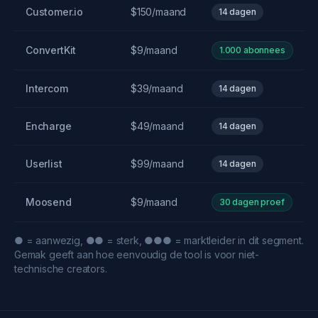
Customer.io
$150/maand
14 dagen
ConvertKit
$9/maand
1.000 abonnees
Intercom
$39/maand
14 dagen
Encharge
$49/maand
14 dagen
Userlist
$99/maand
14 dagen
Moosend
$9/maand
30 dagen proef
● = aanwezig, ●● = sterk, ●●● = marktleider in dit segment.
Gemak geeft aan hoe eenvoudig de tool is voor niet-
technische creators.