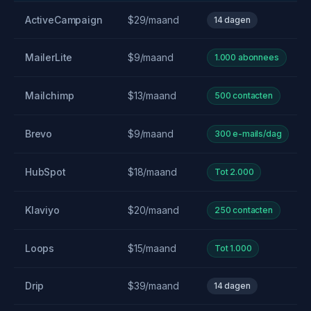
ActiveCampaign
$29/maand
14 dagen
MailerLite
$9/maand
1.000 abonnees
Mailchimp
$13/maand
500 contacten
Brevo
$9/maand
300 e-mails/dag
HubSpot
$18/maand
Tot 2.000
Klaviyo
$20/maand
250 contacten
Loops
$15/maand
Tot 1.000
Drip
$39/maand
14 dagen