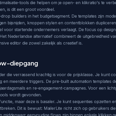
timalisatie-tools die helpen om je open- en klikratio's te ve
, is dit een groot voordeel.
drop builders in het budgetsegment. De templates zijn modern
ngen bijsnijden, knoppen stylen en contentblokken duplicere
l voor startende ondernemers verlaagt. De focus op design 
. Het Nederlandse alternatief combineert de uitgebreidheid 
ive editor die zowel zakelijk als creatief is.
low-diepgang
der die verrassend krachtig is voor de prijsklasse. Je kun
ring en meerdere triggers. De pre-built automation template
jaardagsmails en re-engagement-campagnes. Voor een lichtg
tools wordt gevonden.
unctie, maar deze is basaler. Je kunt sequenties opzetten e
eken. Dit is bewust: MailerLite richt zich op gebruikers die
een middenweg: eenvoudige flows zijn binnen enkele klikken 