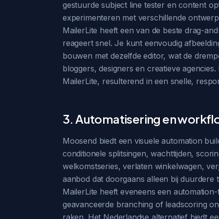
gestuurde subject line tester en content op
experimenteren met verschillende ontwerpen
MailerLite heeft een van de beste drag-and-
reageert snel. Je kunt eenvoudig afbeeldi
bouwen met dezelfde editor, wat de drempe
bloggers, designers en creatieve agencies
MailerLite, resulterend in een snelle, respons
3. Automatisering en workf
Moosend biedt een visuele automation buil
conditionele splitsingen, wachttijden, sco
welkomstseries, verlaten winkelwagen, ver
aanbod dat doorgaans alleen bij duurdere 
MailerLite heeft eveneens een automation-f
geavanceerde branching of leadscoring ontbr
raken. Het Nederlandse alternatief biedt 