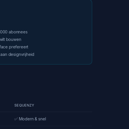
 1.000 abonnees
wilt bouwen
rface prefereert
aan designvrijheid
SEQUENZY
✅ Modern & snel