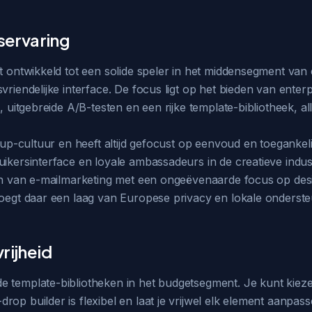
rservaring
ft ontwikkeld tot een solide speler in het middensegment va
riendelijke interface. De focus ligt op het bieden van enterpr
, uitgebreide A/B-testen en een rijke template-bibliotheek, al
rtup-cultuur en heeft altijd gefocust op eenvoud en toegankel
ruikersinterface en loyale ambassadeurs in de creatieve ind
ern van e-mailmarketing met een ongeëvenaarde focus op desi
voegt daar een laag van Europese privacy en lokale onderste
rijheid
e template-bibliotheken in het budgetsegment. Je kunt kieze
rop builder is flexibel en laat je vrijwel elk element aanpa