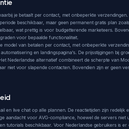
ntie
rbij je betaalt per contact, met onbeperkte verzendingen. De
efperiode beschikbaar, maar geen permanent gratis plan zoal
orspelbaar, wat prettig is voor budgetterende marketeers. Boven
graden voor bepaalde functionaliteit.
ele model van betalen per contact, met onbeperkte verzending
utomatisering en landingspagina's. De prijsstijgingen bij groei
et Nederlandse alternatief combineert de scherpte van Moo
maar niet voor slapende contacten. Bovendien zijn er geen ve
eid
en live chat op alle plannen. De reactietijden zijn redelijk e
nige aandacht voor AVG-compliance, hoewel de servers niet u
s en tutorials beschikbaar. Voor Nederlandse gebruikers is er