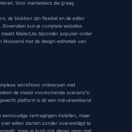
rbeteren. Voor marketeers die graag
, de blokken zijn flexibel en de editor
n. Bovendien kun je complete websites
maakt MailerLite bijzonder populair onder
van Moosend met de design-esthetiek van
t complexe workflows ontwerpen met
s dekken de meest voorkomende scenario's:
ewicht platform is dit een indrukwekkend
n eenvoudige vertragingen instellen, maar
 snel willen starten zonder overweldigd te
gemaakt, maar je kunt ook dieper gaan met