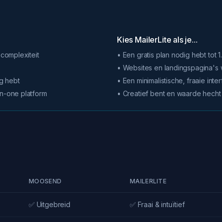
Kies MailerLite als je...
 complexiteit
• Een gratis plan nodig hebt tot
• Websites en landingspagina's 
g hebt
• Een minimalistische, fraaie inte
in-one platform
• Creatief bent en waarde hecht 
MOOSEND
MAILERLITE
✅ Uitgebreid
✅ Fraai & intuïtief