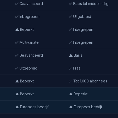
✅ Geavanceerd
✅ Basis tot middelmatig
✅ Inbegrepen
✅ Uitgebreid
⚠️ Beperkt
✅ Inbegrepen
✅ Multivariate
✅ Inbegrepen
✅ Geavanceerd
⚠️ Basis
✅ Uitgebreid
✅ Fraai
⚠️ Beperkt
✅ Tot 1.000 abonnees
⚠️ Beperkt
⚠️ Beperkt
⚠️ Europees bedrijf
⚠️ Europees bedrijf