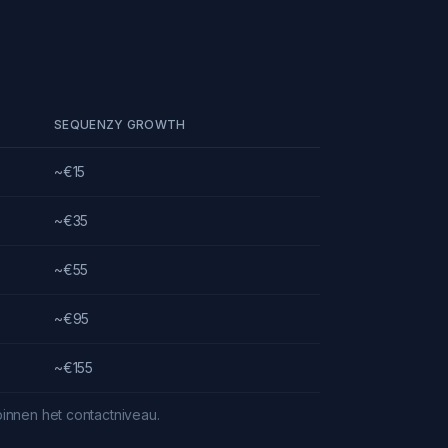
SEQUENZY GROWTH
~€15
~€35
~€55
~€95
~€155
innen het contactniveau.