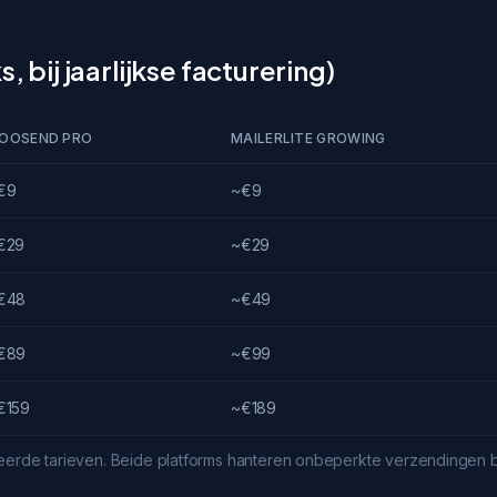
, bij jaarlijkse facturering)
OOSEND PRO
MAILERLITE GROWING
€9
~€9
€29
~€29
€48
~€49
€89
~€99
€159
~€189
iceerde tarieven. Beide platforms hanteren onbeperkte verzendingen b