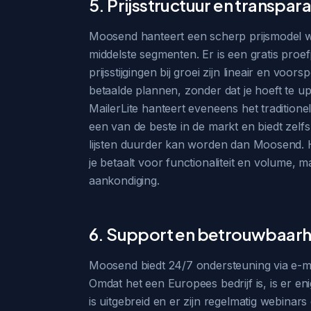
5. Prijsstructuur en transpara
Moosend hanteert een scherp prijsmodel waa
middelste segmenten. Er is een gratis pro
prijsstijgingen bij groei zijn lineair en vo
betaalde plannen, zonder dat je hoeft te up
MailerLite hanteert eveneens het tradition
een van de beste in de markt en biedt zelfs a
lijsten duurder kan worden dan Moosend. H
je betaalt voor functionaliteit en volume, 
aankondiging.
6. Support en betrouwbaarh
Moosend biedt 24/7 ondersteuning via e-mail 
Omdat het een Europees bedrijf is, is er e
is uitgebreid en er zijn regelmatig webinar