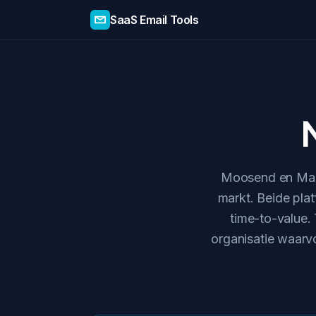
SaaS Email Tools
Moosend en Mail
markt. Beide plat
time-to-value. 
organisatie waarvo