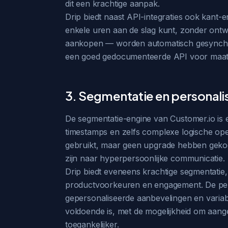
dit een krachtige aanpak.
Drip biedt naast API-integraties ook kant
enkele uren aan de slag kunt, zonder ontw
aankopen — worden automatisch gesynchron
een goed gedocumenteerde API voor maatwe
3. Segmentatie en personali
De segmentatie-engine van Customer.io is 
timestamps en zelfs complexe logische oper
gebruikt, maar geen upgrade hebben gekoc
zijn naar hyperpersoonlijke communicatie.
Drip biedt eveneens krachtige segmentati
productvoorkeuren en engagement. De pers
gepersonaliseerde aanbevelingen en variabe
voldoende is, met de mogelijkheid om aange
toegankelijker.