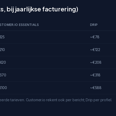
, bij jaarlijkse facturering)
STOMER.IO ESSENTIALS
DRIP
125
~€78
210
~€122
420
~€208
670
~€318
.100
~€588
erde tarieven. Customer.io rekent ook per bericht; Drip per profiel.