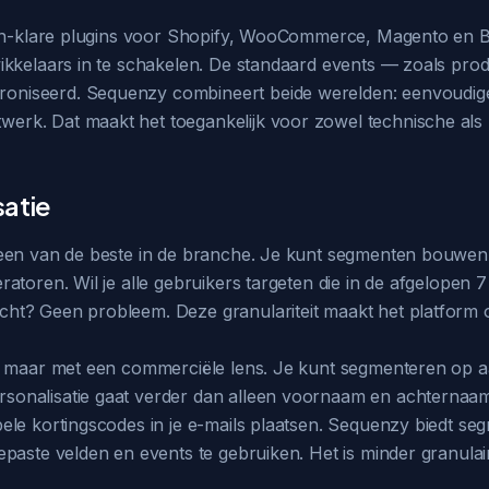
-en-klare plugins voor Shopify, WooCommerce, Magento en B
ikkelaars in te schakelen. De standaard events — zoals pr
iseerd. Sequenzy combineert beide werelden: eenvoudige i
rk. Dat maakt het toegankelijk voor zowel technische als 
satie
een van de beste in de branche. Je kunt segmenten bouwen o
atoren. Wil je alle gebruikers targeten die in de afgelopen
ht? Geen probleem. Deze granulariteit maakt het platform
e, maar met een commerciële lens. Je kunt segmenteren op 
onalisatie gaat verder dan alleen voornaam en achternaam
le kortingscodes in je e-mails plaatsen. Sequenzy biedt seg
paste velden en events te gebruiken. Het is minder granulai