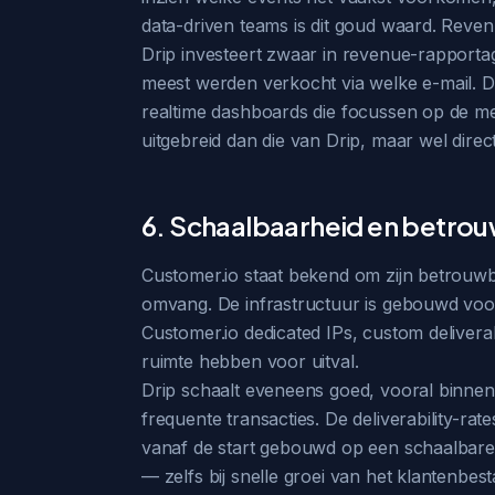
data-driven teams is dit goud waard. Revenu
Drip investeert zwaar in revenue-rapporta
meest werden verkocht via welke e-mail. De
realtime dashboards die focussen op de met
uitgebreid dan die van Drip, maar wel direct
6. Schaalbaarheid en betro
Customer.io staat bekend om zijn betrouwb
omvang. De infrastructuur is gebouwd voor
Customer.io dedicated IPs, custom deliverab
ruimte hebben voor uitval.
Drip schaalt eveneens goed, vooral binnen
frequente transacties. De deliverability-rat
vanaf de start gebouwd op een schaalbare 
— zelfs bij snelle groei van het klantenbest