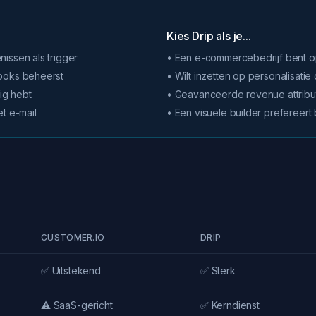
Kies Drip als je...
issen als trigger
• Een e-commercebedrijf bent 
hooks beheerst
• Wilt inzetten op personalisat
ig hebt
• Geavanceerde revenue attribu
t e-mail
• Een visuele builder prefereer
CUSTOMER.IO
DRIP
✅ Uitstekend
✅ Sterk
⚠️ SaaS-gericht
✅ Kerndienst