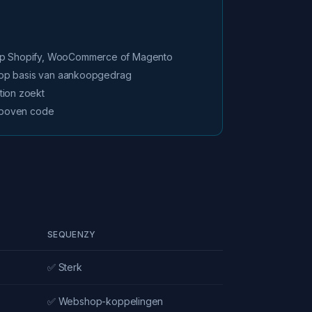
op Shopify, WooCommerce of Magento
ie op basis van aankoopgedrag
tion zoekt
t boven code
SEQUENZY
✅ Sterk
✅ Webshop-koppelingen