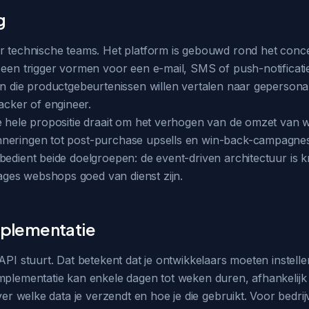
g
r technische teams. Het platform is gebouwd rond het concep
 een trigger vormen voor een e-mail, SMS of push-notificatie
en die productgebeurtenissen willen vertalen naar gepersona
cker of engineer.
De hele propositie draait om het verhogen van de omzet van
nneringen tot post-purchase upsells en win-back-campagnes 
bedient beide doelgroepen: de event-driven architectuur is k
ges webshops goed van dienst zijn.
implementatie
 API stuurt. Dat betekent dat je ontwikkelaars moeten inste
mplementatie kan enkele dagen tot weken duren, afhankelijk 
ver welke data je verzendt en hoe je die gebruikt. Voor bedrij