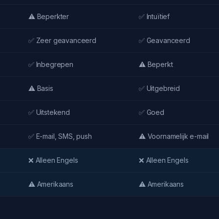
⚠️ Beperkter
✅ Intuïtief
✅ Zeer geavanceerd
✅ Geavanceerd
✅ Inbegrepen
⚠️ Beperkt
⚠️ Basis
✅ Uitgebreid
✅ Uitstekend
✅ Goed
✅ E-mail, SMS, push
⚠️ Voornamelijk e-mail
❌ Alleen Engels
❌ Alleen Engels
⚠️ Amerikaans
⚠️ Amerikaans