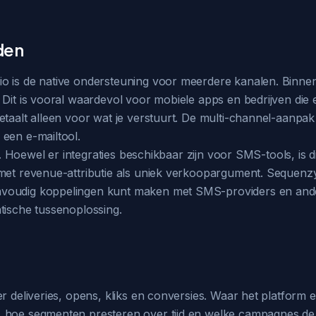
den
io is de native ondersteuning voor meerdere kanalen. Binne
Dit is vooral waardevol voor mobiele apps en bedrijven die e
etaalt alleen voor wat je verstuurt. De multi-channel-aanpa
een e-mailtool.
rm. Hoewel er integraties beschikbaar zijn voor SMS-tools, is d
 met revenue-attributie als uniek verkoopargument. Sequenz
voudig koppelingen kunt maken met SMS-providers en andere
tische tussenoplossing.
 deliveries, opens, kliks en conversies. Waar het platform ech
, hoe segmenten presteren over tijd en welke campagnes d