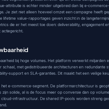
e-attributie is echter minder uitgebreid dan bij e-commerce-
ge. Je ziet niet alleen hoeveel omzet een campagne heeft 
 lifetime value-rapportages geven inzicht in de langetermij
rics die er het meest toe doen: deliverability, engagement e
 actiegericht.
uwbaarheid
aarheid bij hoge volumes. Het platform verwerkt miljarden e
 schaal, met gedistribueerde architecturen en redundante s
ility-support en SLA-garanties. Dit maakt het een veilige ke
 het e-commerce-segment. De platformarchitectuur is geopti
es zijn solide, al is de focus meer op conversie dan op volume
cloud-infrastructuur. De shared IP-pools worden streng gemo
and.