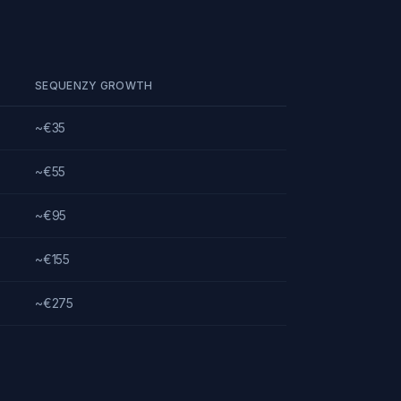
SEQUENZY GROWTH
~€35
~€55
~€95
~€155
~€275