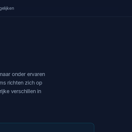
gelijken
 maar onder ervaren
ms richten zich op
jke verschillen in