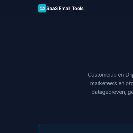
SaaS Email Tools
Customer.io en Dri
marketeers en pro
datagedreven, geb