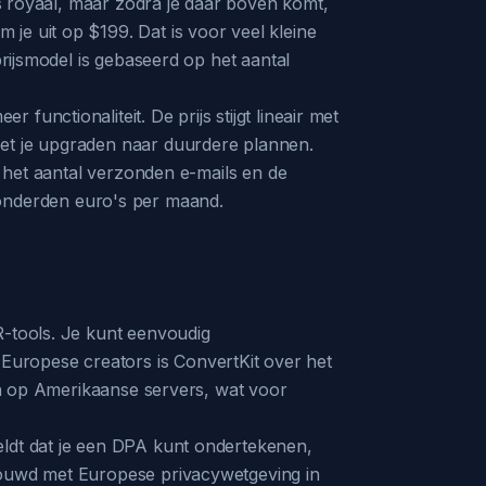
is royaal, maar zodra je daar boven komt,
je uit op $199. Dat is voor veel kleine
prijsmodel is gebaseerd op het aantal
unctionaliteit. De prijs stijgt lineair met
oet je upgraden naar duurdere plannen.
r het aantal verzonden e-mails en de
n honderden euro's per maand.
R-tools. Je kunt eenvoudig
Europese creators is ConvertKit over het
gen op Amerikaanse servers, wat voor
eldt dat je een DPA kunt ondertekenen,
ebouwd met Europese privacywetgeving in