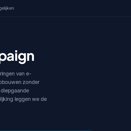
gelijken
paign
ringen van e-
n opbouwen zonder
e diepgaande
lijking leggen we de