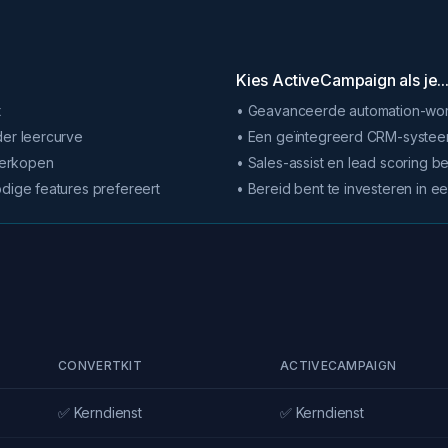
Kies ActiveCampaign als je..
t
• Geavanceerde automation-wor
der leercurve
• Een geïntegreerd CRM-systeem
 verkopen
• Sales-assist en lead scoring be
odige features prefereert
• Bereid bent te investeren in ee
CONVERTKIT
ACTIVECAMPAIGN
✅ Kerndienst
✅ Kerndienst