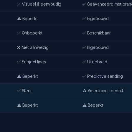
✅ Visueel & eenvoudig
✅ Geavanceerd met bran
⚠️ Beperkt
✅ Ingebouwd
✅ Onbeperkt
✅ Beschikbaar
❌ Niet aanwezig
✅ Ingebouwd
✅ Subject lines
✅ Uitgebreid
⚠️ Beperkt
✅ Predictive sending
✅ Sterk
⚠️ Amerikaans bedrijf
⚠️ Beperkt
⚠️ Beperkt