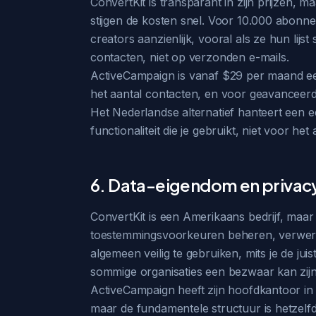
ConvertKit is transparant in zijn prijzen, 
stijgen de kosten snel. Voor 10.000 abonne
creators aanzienlijk, vooral als ze hun lij
contacten, niet op verzonden e-mails.
ActiveCampaign is vanaf $29 per maand een s
het aantal contacten, en voor geavanceerd
Het Nederlandse alternatief hanteert een ee
functionaliteit die je gebruikt, niet voor he
6. Data-eigendom en privac
ConvertKit is een Amerikaans bedrijf, maar
toestemmingsvoorkeuren beheren, verwerki
algemeen veilig te gebruiken, mits je de ju
sommige organisaties een bezwaar kan zijn
ActiveCampaign heeft zijn hoofdkantoor in
maar de fundamentele structuur is hetzelf