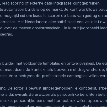
 lead scoring of externe data-integraties kunt gebruiken.
ste automation builders op de markt. Je kunt workflows bou
 De mogelijkheid om leads te scoren op basis van gedrag en 
isaties. Het Nederlandse alternatief biedt een visuele flow-bu
 voor de meeste groeistrategieën. Je kunt bijvoorbeeld lea
 gedrag.
lbuilder met voldoende templates en ontwerpvrijheid. De edito
 moet doen. Je kunt e-mails bouwen met drag-and-drop, HTML
atie. Voor bedrijven die professionele campagnes willen verst
ng. De editor is bewust simpel gehouden: je kunt tekst, af
e is dat e-mails die eruitzien als persoonlijke berichten be
ntieke, persoonlijke band met hun publiek willen opbouwen, 
lle, moderne editor met templates die zowel zakelijk als cre