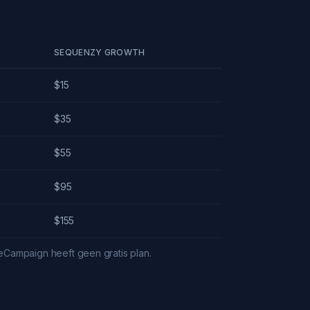
SEQUENZY GROWTH
$15
$35
$55
$95
$155
iveCampaign heeft geen gratis plan.