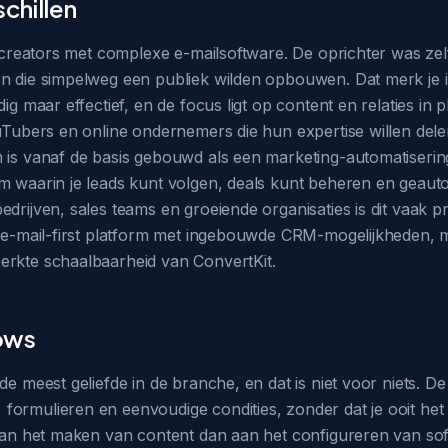
chillen
an creators met complexe e-mailsoftware. De oprichter was ze
n die simpelweg een publiek wilden opbouwen. Dat merk je in 
dig maar effectief, en de focus ligt op content en relaties i
ouTubers en online ondernemers die hun expertise willen dele
 is vanaf de basis gebouwd als een marketing-automatiserin
em waarin je leads kunt volgen, deals kunt beheren en gea
edrijven, sales teams en groeiende organisaties is dit vaak 
en e-mail-first platform met ingebouwde CRM-mogelijkheden,
erkte schaalbaarheid van ConvertKit.
ows
 meest geliefde in de branche, en dat is niet voor niets. De in
ormulieren en eenvoudige condities, zonder dat je ooit het
 aan het maken van content dan aan het configureren van sof