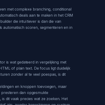
wen met complexe branching, conditional
automatisch deals aan te maken in het CRM
ilder die intuïtiever is dan die van
ds automatisch scoren, segmenteren en in
r is wat gedateerd in vergelijking met
 of plain text. De focus ligt duidelijk
uren zonder al te veel poespas, is dit
beeldingen en knoppen toevoegen, maar
ter presteren dan opgesmukte
is dit vaak precies wat ze zoeken. Het
atief zijn, zonder beperkingen op custom