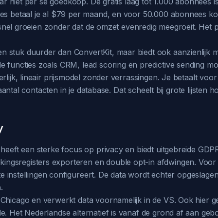
maar niet per se goedkoop. De gratis laag tot 1.000 abonnees 
es betaal je al $79 per maand, en voor 50.000 abonnees kom 
st snel groeien zonder dat de omzet evenredig meegroeit. Het 
tuk duurder dan ConvertKit, maar biedt ook aanzienlijk meer f
e functies zoals CRM, lead scoring en predictive sending m
rlijk, lineair prijsmodel zonder verrassingen. Je betaalt voo
t aantal contacten in je database. Dat scheelt bij grote lijste
y
 heeft een sterke focus op privacy en biedt uitgebreide GDP
ngsregisters exporteren en double opt-in afdwingen. Voor 
iste instellingen configureert. De data wordt echter opgesla
.
 Chicago en verwerkt data voornamelijk in de VS. Ook hier g
de. Het Nederlandse alternatief is vanaf de grond af aan g