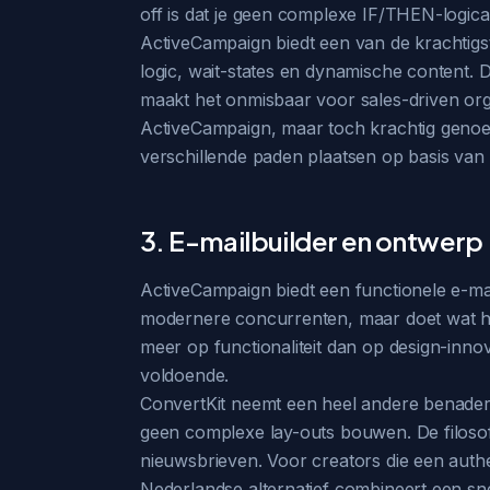
off is dat je geen complexe IF/THEN-logica,
ActiveCampaign biedt een van de krachtig
logic, wait-states en dynamische content.
maakt het onmisbaar voor sales-driven organ
ActiveCampaign, maar toch krachtig genoeg
verschillende paden plaatsen op basis van
3. E-mailbuilder en ontwerp
ActiveCampaign biedt een functionele e-mai
modernere concurrenten, maar doet wat het
meer op functionaliteit dan op design-innov
voldoende.
ConvertKit neemt een heel andere benaderi
geen complexe lay-outs bouwen. De filosofi
nieuwsbrieven. Voor creators die een authe
Nederlandse alternatief combineert een sne