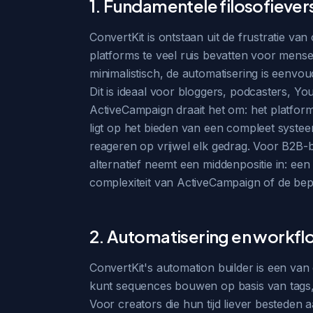
1. Fundamentele filosofievers
ConvertKit is ontstaan uit de frustratie v
platforms te veel ruis bevatten voor mense
minimalistisch, de automatisering is eenvou
Dit is ideaal voor bloggers, podcasters, Y
ActiveCampaign draait het om: het platform
ligt op het bieden van een compleet syste
reageren op vrijwel elk gedrag. Voor B2B-b
alternatief neemt een middenpositie in: e
complexiteit van ActiveCampaign of de bep
2. Automatisering en workfl
ConvertKit's automation builder is een van de
kunt sequences bouwen op basis van tags, f
Voor creators die hun tijd liever besteden