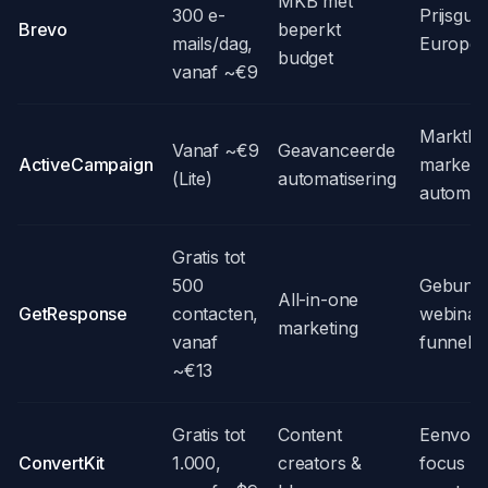
MKB met
300 e-
Prijsgun
Brevo
beperkt
mails/dag,
Europee
budget
vanaf ~€9
Marktlei
Vanaf ~€9
Geavanceerde
ActiveCampaign
marketi
(Lite)
automatisering
automat
Gratis tot
500
Gebunde
All-in-one
GetResponse
contacten,
webinar
marketing
vanaf
funnels
~€13
Gratis tot
Content
Eenvoud
ConvertKit
1.000,
creators &
focus o