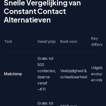
Snelle Vergelijking van
Constant Contact
Alternatieven
Key
Tool
Vanaf prijs
Best voor
different
Gratis tot
500
Uitgebre
contacten,
Veelzijdigheid &
Mailchimp
ecosyst
daarna
schaalbaarheid
en integ
vanaf
~€11
Gratis tot