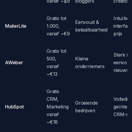
vanaf ~$9
bloggers
creators
Gratis tot
Intuïtiev
Eenvoud &
MailerLite
1.000,
interfac
betaalbaarheid
vanaf ~€9
prijs
Gratis tot
Sterk in
500,
Kleine
AWeber
eenvoud
vanaf
ondernemers
nieuwsb
~€13
Gratis
CRM,
Volledig
Groeiende
HubSpot
Marketing
geïnteg
bedrijven
vanaf
CRM-sui
~€18