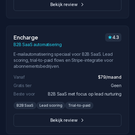
Bekijk review
Encharge
4.3
B2B SaaS automatisering
E-mailautomatisering speciaal voor B2B SaaS. Lead
scoring, trial-to-paid flows en Stripe-integratie voor
abonnementsbedrijven.
Vanaf
$79/maand
Gratis tier
Geen
Beste voor
B2B SaaS met focus op lead nurturing
B2B SaaS
Lead scoring
Trial-to-paid
Bekijk review