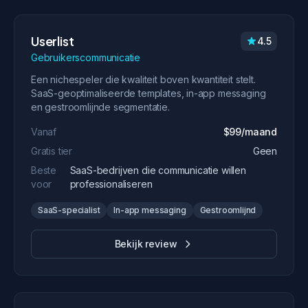
Userlist
4.5
Gebruikerscommunicatie
Een nichespeler die kwaliteit boven kwantiteit stelt.
SaaS-geoptimaliseerde templates, in-app messaging
en gestroomlijnde segmentatie.
Vanaf
$99/maand
Gratis tier
Geen
Beste
SaaS-bedrijven die communicatie willen
voor
professionaliseren
SaaS-specialist
In-app messaging
Gestroomlijnd
Bekijk review