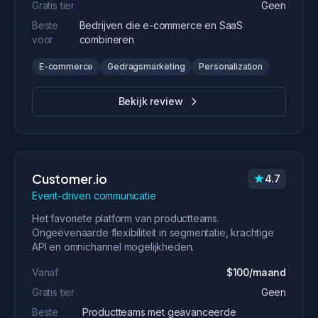
Gratis tier
Geen
Beste
Bedrijven die e-commerce en SaaS
voor
combineren
E-commerce
Gedragsmarketing
Personalization
Bekijk review
Customer.io
4.7
Event-driven communicatie
Het favoriete platform van productteams.
Ongeëvenaarde flexibiliteit in segmentatie, krachtige
API en omnichannel mogelijkheden.
Vanaf
$100/maand
Gratis tier
Geen
Beste
Productteams met geavanceerde