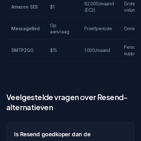
62.000/maand
Grote
Amazon SES
$1
(EC2)
volumes
Op
MessageBird
Proefperiode
Omnicha
aanvraag
Persoonl
SMTP2GO
$15
1.000/maand
support
Veelgestelde vragen over Resend-
alternatieven
Is Resend goedkoper dan de