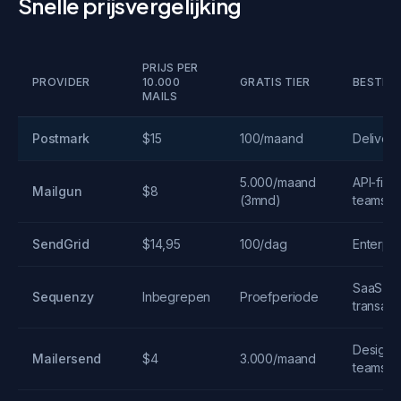
Snelle prijsvergelijking
PRIJS PER
PROVIDER
10.000
GRATIS TIER
BESTE 
MAILS
Postmark
$15
100/maand
Deliverab
5.000/maand
API-first
Mailgun
$8
(3mnd)
teams
SendGrid
$14,95
100/dag
Enterpri
SaaS-
Sequenzy
Inbegrepen
Proefperiode
transact
Design 
Mailersend
$4
3.000/maand
teams