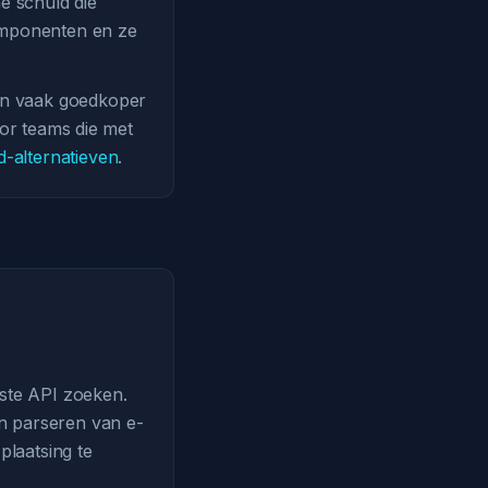
e schuld die
omponenten en ze
en vaak goedkoper
oor teams die met
-alternatieven
.
uste API zoeken.
en parseren van e-
plaatsing te