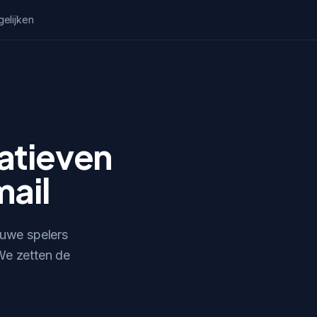
gelijken
atieven
mail
euwe spelers
 We zetten de