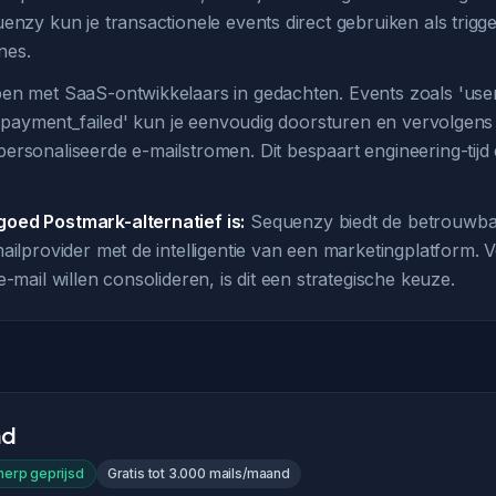
enzy kun je transactionele events direct gebruiken als trigg
nes.
en met SaaS-ontwikkelaars in gedachten. Events zoals 'user
n 'payment_failed' kun je eenvoudig doorsturen en vervolgens 
ersonaliseerde e-mailstromen. Dit bespaart engineering-tijd
oed Postmark-alternatief is:
Sequenzy biedt de betrouwba
ailprovider met de intelligentie van een marketingplatform.
e-mail willen consolideren, is dit een strategische keuze.
nd
erp geprijsd
Gratis tot 3.000 mails/maand