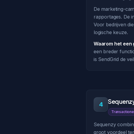
De marketing-camp
rapportages. De in
Voor bedrijven di
logische keuze.
Waarom het een g
een breder functi
is SendGrid de ve
Sequenz
4
Transactione
Sequenzy combinee
groot voordeel te