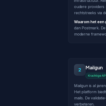
infrastructuur. R
oudere providers
rechtstreeks via d
Waarom het een g
dan Postmark. De R
moderne framework
Mailgun
2
Krachtige API 
Mailgun is al jare
Het platform bied
mails. De validati
verbeteren.