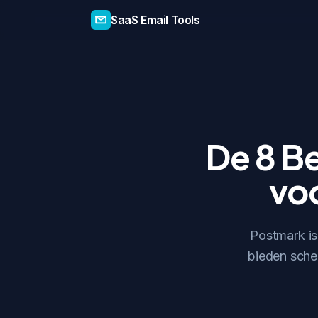
SaaS Email Tools
De 8 B
voo
Postmark is
bieden scher