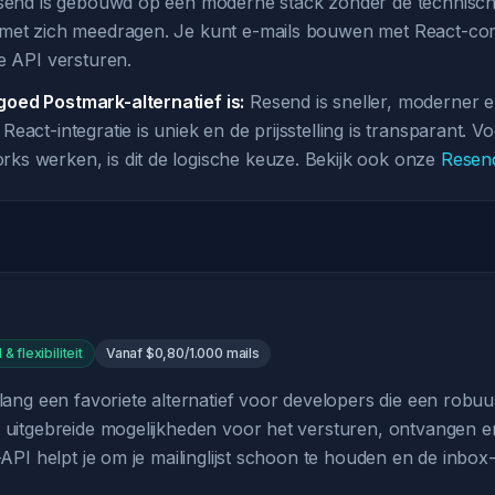
esend is gebouwd op een moderne stack zonder de technisch
 met zich meedragen. Je kunt e-mails bouwen met React-c
e API versturen.
oed Postmark-alternatief is:
Resend is sneller, moderner 
eact-integratie is uniek en de prijsstelling is transparant. V
s werken, is dit de logische keuze. Bekijk ook onze
Resend
& flexibiliteit
Vanaf $0,80/1.000 mails
nlang een favoriete alternatief voor developers die een robu
t uitgebreide mogelijkheden voor het versturen, ontvangen 
e-API helpt je om je mailinglijst schoon te houden en de inbox-