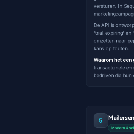
versturen. In Sequ
marketingcampag
De API is ontworp
'trial_expiring' e
omzetten naar gep
kans op fouten.
Waarom het een g
transactionele e-m
bedrijven die hun 
Mailerse
5
Modern & sch