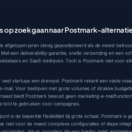
op zoek gaan naar Postmark-alternati
de afgelopen jaren stevig gepositioneerd als de meest betro
. Met een deliverability-garantie, snelle verzending en een sc
wikkelaars en SaaS-bedrijven. Toch is Postmark niet voor el
oor veel startups een drempel. Postmark rekent een vaste maa
 e-mail. Voor bedrijven met grote volumes of strakke budge
naast biedt Postmark bewust geen marketing-e-mailfunctiona
 tool te gebruiken voor campagnes.
nt is de beperkte flexibiliteit bij grote schaal. Postmark is
 niet voor de meest complexe configuraties of diepe integra
verzenden, zijn er providers die een breder palet aanbieden. I