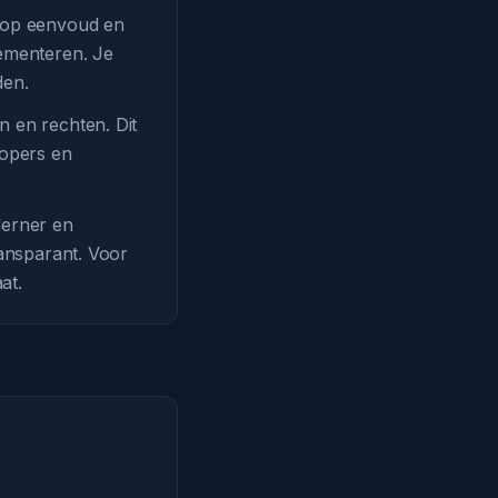
s op eenvoud en
lementeren. Je
den.
n en rechten. Dit
lopers en
derner en
ransparant. Voor
at.