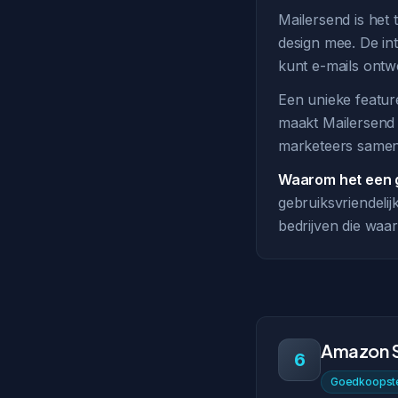
Mailersend is het
design mee. De int
kunt e-mails ontw
Een unieke feature
maakt Mailersend 
marketeers samen
Waarom het een g
gebruiksvriendelij
bedrijven die waa
Amazon 
6
Goedkoopste