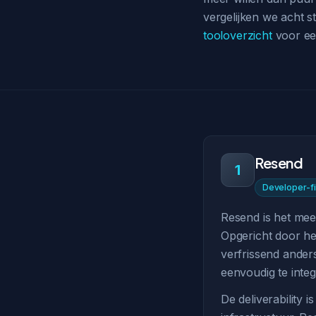
vergelijken we acht s
tooloverzicht
voor ee
Resend
1
Developer-fi
Resend is het mee
Opgericht door het
verfrissend ander
eenvoudig te integ
De deliverability 