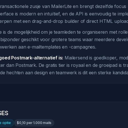
 transactionele zusje van MailerLite en brengt dezelfde focu
erface is modern en intuïtief, en de API is eenvoudig te imp
erpen met een drag-and-drop builder of direct HTML uploa
 is de mogelijkheid om je teamleden te organiseren met rolle
bijzonder geschikt voor grotere teams waar meerdere deve
werken aan e-mailtemplates en -campagnes.
oed Postmark-alternatief is:
Mailersend is goedkoper, mo
ker dan Postmark. De gratis tier is royaal en de groeipad is t
rde hechten aan design en teamwerk is dit een sterke kandida
SES
 optie
$0,10 per 1.000 mails