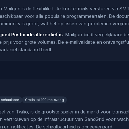
 Mailgun is de flexibiliteit. Je kunt e-mails versturen via 
beschikbaar voor alle populaire programmeertalen. De docum
community is groot, wat het oplossen van problemen vergemak
oed Postmark-alternatief is:
Mailgun biedt vergelijkbare b
prijs voor grote volumes. De e-mailvalidatie en ontvangstfunc
ark niet standaard biedt.
& schaalbaar
Gratis tot 100 mails/dag
l van Twilio, is de grootste speler in de markt voor transact
en vertrouwen op de infrastructuur van SendGrid voor wach
n en notificaties. De schaalbaarheid is ongeëvenaard.