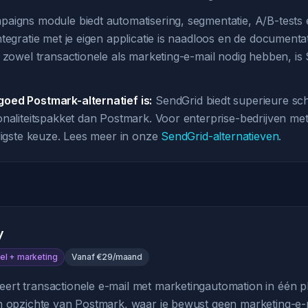
aigns module biedt automatisering, segmentatie, A/B-tests e
tegratie met je eigen applicatie is naadloos en de documentat
e zowel transactionele als marketing-e-mail nodig hebben, is
oed Postmark-alternatief is:
SendGrid biedt superieure sc
onaliteitspakket dan Postmark. Voor enterprise-bedrijven me
iligste keuze. Lees meer in onze
SendGrid-alternatieven
.
y
el + marketing
Vanaf €29/maand
rt transactionele e-mail met marketingautomation in één pla
n opzichte van Postmark, waar je bewust geen marketing-e-