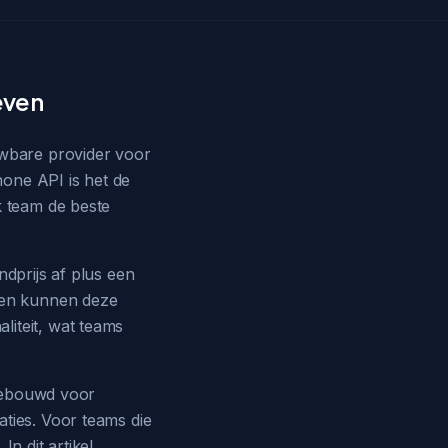
even
uwbare provider voor
hone API is het de
k team de beste
ndprijs af plus een
tten kunnen deze
liteit, wat teams
 gebouwd voor
ties. Voor teams die
n dit artikel