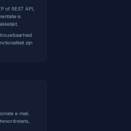
SMTP of REST API,
entatie is
kelijkt.
etrouwbaarheid
tionaliteit zijn
ionele e-mail.
twoordresets,