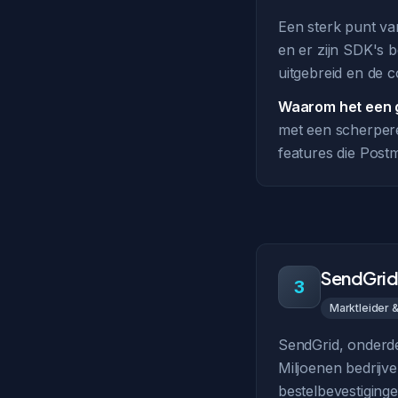
Een sterk punt van
en er zijn SDK's 
uitgebreid en de 
Waarom het een g
met een scherpere 
features die Postm
SendGrid
3
Marktleider 
SendGrid, onderdee
Miljoenen bedrijv
bestelbevestiginge