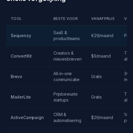
TOOL
BESTE VOOR
VANAFPRIJS
VRIJ
SaaS &
Sequenzy
€29/maand
Proe
productteams
Creators &
Tot 
ConvertKit
$9/maand
nieuwsbrieven
abo
All-in-one
300
Brevo
Gratis
communicatie
mail
Prijsbewuste
Tot 
MailerLite
Gratis
startups
abo
CRM &
14 d
ActiveCampaign
$29/maand
automatisering
proe