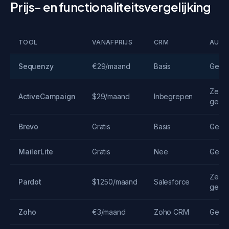
Prijs- en functionaliteitsvergelijking
TOOL
VANAFPRIJS
CRM
AUTO
Sequenzy
€29/maand
Basis
Geav
Zeer
ActiveCampaign
$29/maand
Inbegrepen
geav
Brevo
Gratis
Basis
Gemi
MailerLite
Gratis
Nee
Gemi
Zeer
Pardot
$1.250/maand
Salesforce
geav
Zoho
€3/maand
Zoho CRM
Gemi