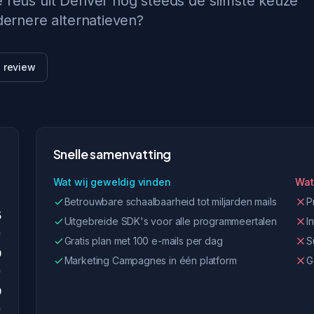
e reus uit Denver nog steeds de slimste keuze
odernere alternatieven?
e review
Snelle samenvatting
Wat wij geweldig vinden
Wat
Betrouwbare schaalbaarheid tot miljarden mails
P
5
Uitgebreide SDK's voor alle programmeertalen
I
Gratis plan met 100 e-mails per dag
S
0
Marketing Campagnes in één platform
G
0