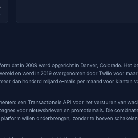
5
orm dat in 2009 werd opgericht in Denver, Colorado. Het bedr
 wereld en werd in 2019 overgenomen door Twilio voor maar li
meer dan honderd miljard e-mails per maand voor klanten v
nenten: een Transactionele API voor het versturen van wac
mpagnes voor nieuwsbrieven en promotiemails. Die combinat
één platform willen onderbrengen, zonder te hoeven schakele