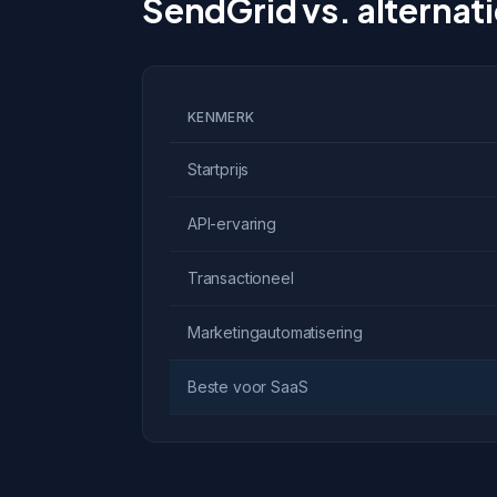
SendGrid vs. alternat
KENMERK
Startprijs
API-ervaring
Transactioneel
Marketingautomatisering
Beste voor SaaS