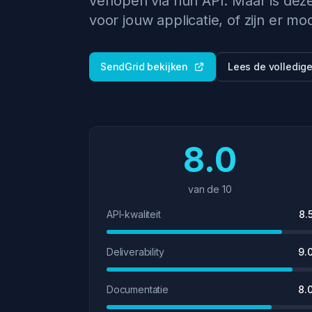
verlopen via hun API. Maar is dez
voor jouw applicatie, of zijn er m
SendGrid bekijken
Lees de volledig
8.0
van de 10
API-kwaliteit
8.
Deliverability
9.
Documentatie
8.