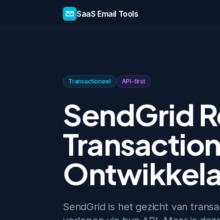
SaaS Email Tools
Transactioneel
API-first
SendGrid R
Transaction
Ontwikkela
SendGrid is het gezicht van trans