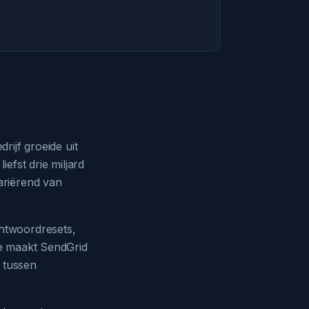
ijf groeide uit
efst drie miljard
ariërend van
htwoordresets,
ie maakt SendGrid
n tussen