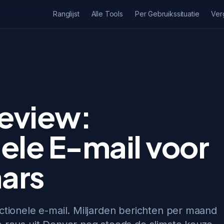
Ranglijst
Alle Tools
Per Gebruikssituatie
Ver
eview:
ele E-mail voor
ars
actionele e-mail. Miljarden berichten per maand