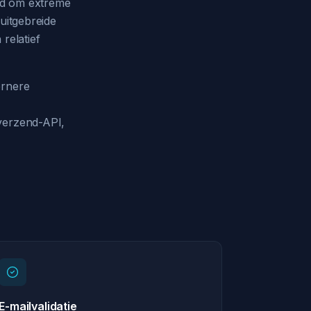
wd om extreme
uitgebreide
relatief
ernere
 verzend-API,
E-mailvalidatie