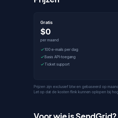
Gratis
$0
per maand
100 e-mails per dag
Basis API-toegang
Ticket support
Prijzen zijn exclusief btw en gebaseerd op maa
Let op dat de kosten flink kunnen oplopen bij h
Voor wie is SendGrid?