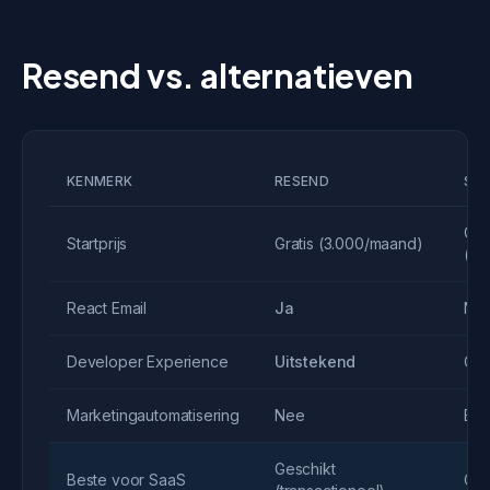
Resend vs. alternatieven
KENMERK
RESEND
SE
Grat
Startprijs
Gratis (3.000/maand)
(10
React Email
Ja
Ne
Developer Experience
Uitstekend
Go
Marketingautomatisering
Nee
Bas
Geschikt
Beste voor SaaS
Ges