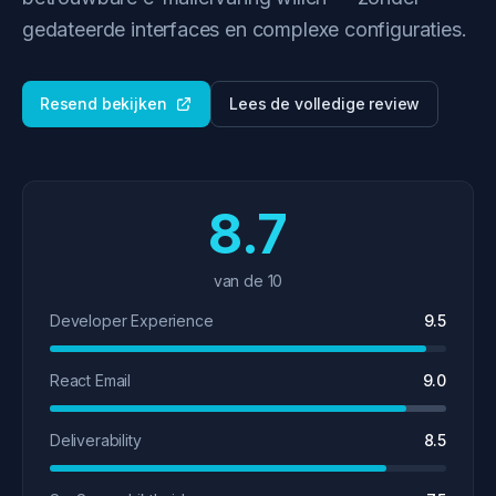
gedateerde interfaces en complexe configuraties.
Resend bekijken
Lees de volledige review
8.7
van de 10
Developer Experience
9.5
React Email
9.0
Deliverability
8.5