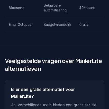
Betaalbare
3
Moosend
$9/maand
automatisering
p
T
EmailOctopus
Budgetvriendelijk
Gratis
a
Veelgestelde vragen over MailerLite
alternatieven
Is er een gratis alternatief voor
MailerLite?
Ja, verschillende tools bieden een gratis tier die