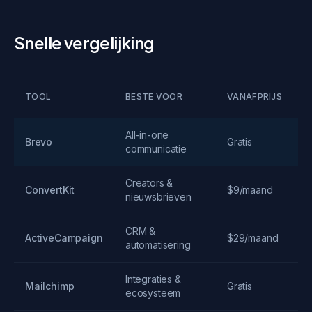
Snelle vergelijking
V
TOOL
BESTE VOOR
VANAFPRIJS
V
All-in-one
3
Brevo
Gratis
communicatie
m
Creators &
T
ConvertKit
$9/maand
nieuwsbrieven
a
CRM &
1
ActiveCampaign
$29/maand
automatisering
p
Integraties &
T
Mailchimp
Gratis
ecosysteem
a