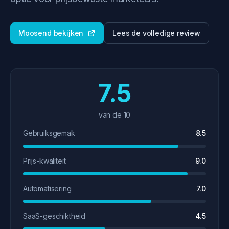
Moosend bekijken
Lees de volledige review
7.5
van de 10
Gebruiksgemak
8.5
Prijs-kwaliteit
9.0
Automatisering
7.0
SaaS-geschiktheid
4.5