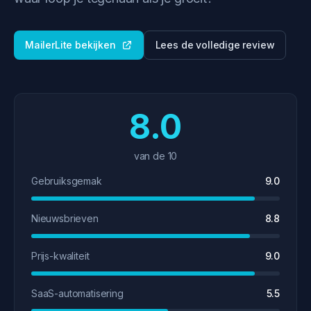
MailerLite bekijken
Lees de volledige review
8.0
van de 10
Gebruiksgemak
9.0
Nieuwsbrieven
8.8
Prijs-kwaliteit
9.0
SaaS-automatisering
5.5