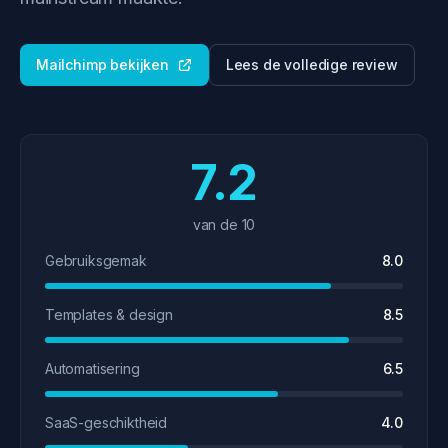
Mailchimp bekijken
Lees de volledige review
7.2
van de 10
Gebruiksgemak
8.0
Templates & design
8.5
Automatisering
6.5
SaaS-geschiktheid
4.0