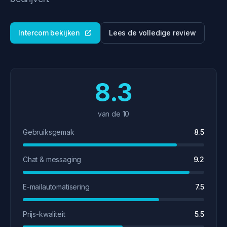
Intercom bekijken
Lees de volledige review
8.3
van de 10
Gebruiksgemak
8.5
Chat & messaging
9.2
E-mailautomatisering
7.5
Prijs-kwaliteit
5.5