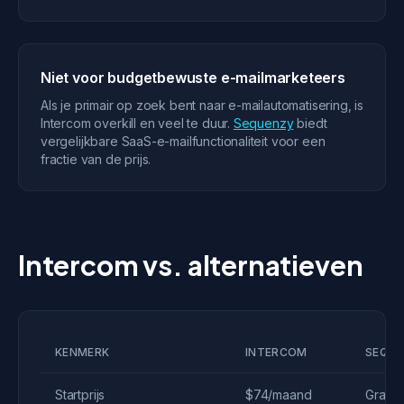
Niet voor budgetbewuste e-mailmarketeers
Als je primair op zoek bent naar e-mailautomatisering, is
Intercom overkill en veel te duur.
Sequenzy
biedt
vergelijkbare SaaS-e-mailfunctionaliteit voor een
fractie van de prijs.
Intercom vs. alternatieven
KENMERK
INTERCOM
SEQU
Startprijs
$74/maand
Gratis