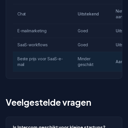
Niet
Chat
Uitstekend
aanwe
E-mailmarketing
Goed
Uitst
SaaS-workflows
Goed
Uitst
Beste prijs voor SaaS-e-
Minder
Aanbe
mail
geschikt
Veelgestelde vragen
Is Intercom geschikt voor kleine startups?