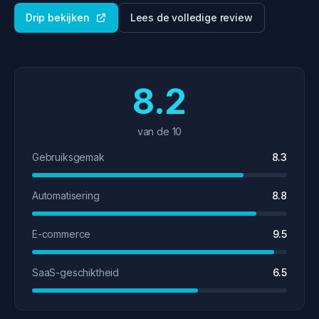
Drip bekijken
Lees de volledige review
8.2
van de 10
Gebruiksgemak
8.3
Automatisering
8.8
E-commerce
9.5
SaaS-geschiktheid
6.5