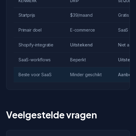
KENMERK
DRIP
SEQUEN
Startprijs
$39/maand
Gratis
Primair doel
E-commerce
SaaS
Shopify-integratie
Uitstekend
Niet aan
SaaS-workflows
Beperkt
Uitstek
Beste voor SaaS
Minder geschikt
Aanbevo
Veelgestelde vragen