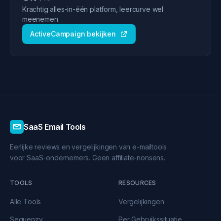
Krachtig alles-in-één platform, leercurve wel
meenemen
ActiveCampaign bekijken
SaaS Email Tools
Eerlijke reviews en vergelijkingen van e-mailtools
voor SaaS-ondernemers. Geen affiliate-nonsens.
TOOLS
RESOURCES
Alle Tools
Vergelijkingen
Sequenzy
Per Gebruikssituatie