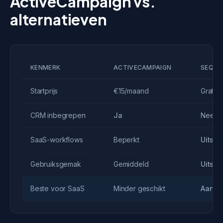
ActiveCampaign vs.
alternatieven
KENMERK
ACTIVECAMPAIGN
SEQUE
Startprijs
€15/maand
Gratis
CRM inbegrepen
Ja
Nee
SaaS-workflows
Beperkt
Uitste
Gebruiksgemak
Gemiddeld
Uitste
Beste voor SaaS
Minder geschikt
Aanbe