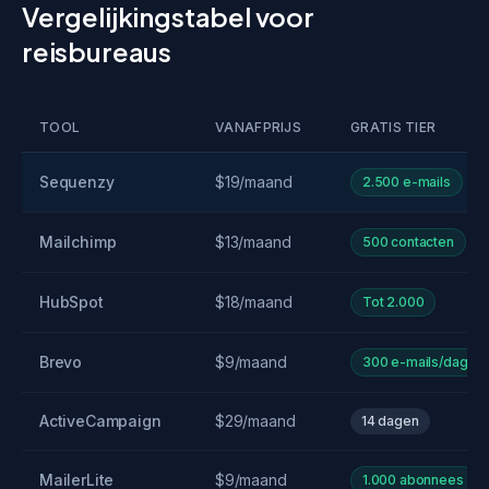
Vergelijkingstabel voor
reisbureaus
TOOL
VANAFPRIJS
GRATIS TIER
Sequenzy
$19/maand
2.500 e-mails
Mailchimp
$13/maand
500 contacten
HubSpot
$18/maand
Tot 2.000
Brevo
$9/maand
300 e-mails/dag
ActiveCampaign
$29/maand
14 dagen
MailerLite
$9/maand
1.000 abonnees