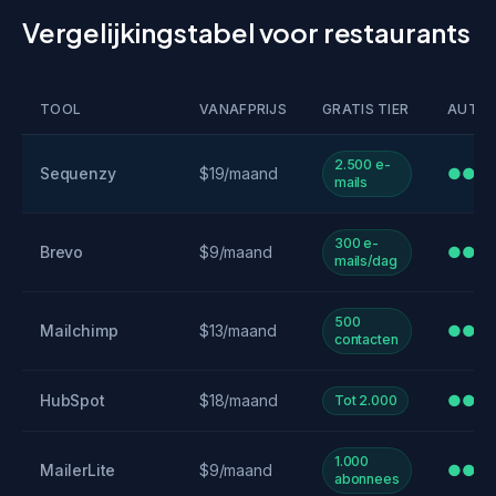
Vergelijkingstabel voor restaurants
TOOL
VANAFPRIJS
GRATIS TIER
AUTOM
2.500 e-
Sequenzy
$19/maand
●●●
mails
300 e-
Brevo
$9/maand
●●
mails/dag
500
Mailchimp
$13/maand
●●
contacten
HubSpot
$18/maand
●●●
Tot 2.000
1.000
MailerLite
$9/maand
●●
abonnees