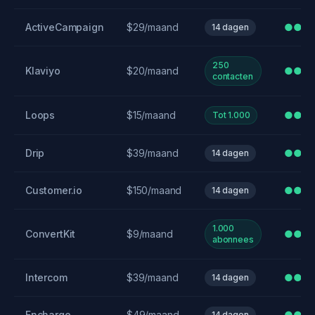
ActiveCampaign
$29/maand
●●●
14 dagen
250
Klaviyo
$20/maand
●●●
contacten
Loops
$15/maand
●●
Tot 1.000
Drip
$39/maand
●●●
14 dagen
Customer.io
$150/maand
●●●
14 dagen
1.000
ConvertKit
$9/maand
●●
abonnees
Intercom
$39/maand
●●●
14 dagen
Encharge
$49/maand
●●●
14 dagen