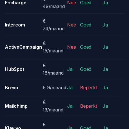
Encharge
Nee
Goed
Ja
49/maand
€
Intercom
Nee
Goed
Ja
74/maand
€
ActiveCampaign
Nee
Goed
Ja
15/maand
€
HubSpot
Ja
Goed
Ja
18/maand
Brevo
€ 9/maand
Ja
Beperkt
Ja
€
Mailchimp
Ja
Beperkt
Ja
13/maand
€
Klaviyo
Ja
Goed
Ja