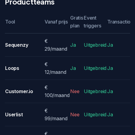
Productteams
Gratis
Event
Tool
Vanaf prijs
Transactiona
plan
triggers
€
Sequenzy
Ja
Uitgebreid
Ja
29/maand
€
Loops
Ja
Uitgebreid
Ja
12/maand
€
Customer.io
Nee
Uitgebreid
Ja
100/maand
€
Userlist
Nee
Uitgebreid
Ja
99/maand
€