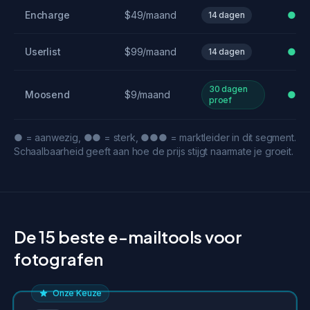
Encharge
$49/maand
●●
14 dagen
Userlist
$99/maand
●●
14 dagen
30 dagen
Moosend
$9/maand
●●
proef
● = aanwezig, ●● = sterk, ●●● = marktleider in dit segment.
Schaalbaarheid geeft aan hoe de prijs stijgt naarmate je groeit.
De 15 beste e-mailtools voor
fotografen
Onze Keuze