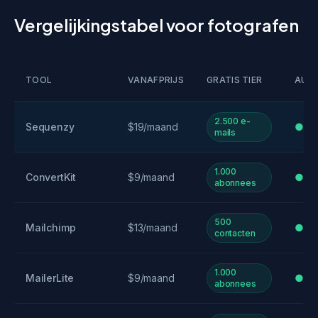
Vergelijkingstabel voor fotografen
TOOL
VANAFPRIJS
GRATIS TIER
AUT
2.500 e-
Sequenzy
$19/maand
●●
mails
1.000
ConvertKit
$9/maand
●●
abonnees
500
Mailchimp
$13/maand
●●
contacten
1.000
MailerLite
$9/maand
●●
abonnees