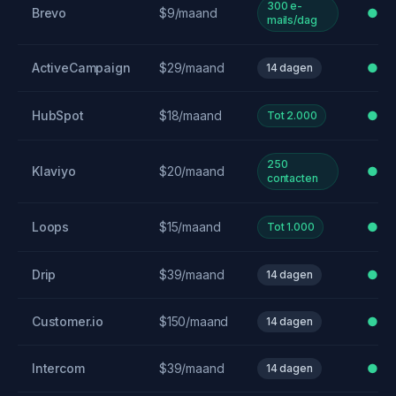
300 e-
Brevo
$9/maand
●●
mails/dag
ActiveCampaign
$29/maand
●●
14 dagen
HubSpot
$18/maand
●●
Tot 2.000
250
Klaviyo
$20/maand
●●
contacten
Loops
$15/maand
●●
Tot 1.000
Drip
$39/maand
●●
14 dagen
Customer.io
$150/maand
●●
14 dagen
Intercom
$39/maand
●●
14 dagen