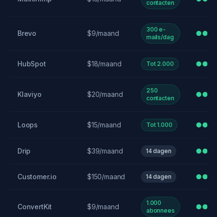
contacten
300 e-
Brevo
$9/maand
●●
mails/dag
HubSpot
$18/maand
●●●
Tot 2.000
250
Klaviyo
$20/maand
●●●
contacten
Loops
$15/maand
●●
Tot 1.000
Drip
$39/maand
●●●
14 dagen
Customer.io
$150/maand
●●●
14 dagen
1.000
ConvertKit
$9/maand
●●●
abonnees