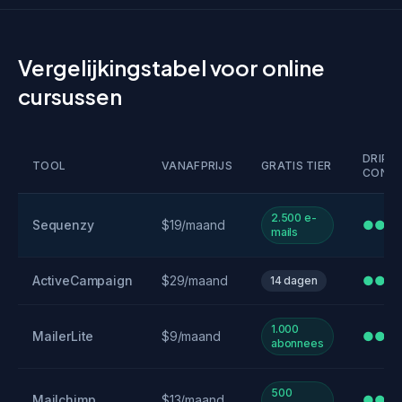
Vergelijkingstabel voor online
cursussen
DRIP
TOOL
VANAFPRIJS
GRATIS TIER
CONT
2.500 e-
Sequenzy
$19/maand
●●●
mails
ActiveCampaign
$29/maand
●●●
14 dagen
1.000
MailerLite
$9/maand
●●
abonnees
500
Mailchimp
$13/maand
●●