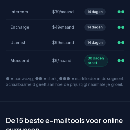
Intercom
$39/maand
●●●
14 dagen
Encharge
$49/maand
●●●
14 dagen
Userlist
$99/maand
●●●
14 dagen
30 dagen
Moosend
$9/maand
●●
proef
● = aanwezig, ●● = sterk, ●●● = marktleider in dit segment.
Schaalbaarheid geeft aan hoe de prijs stijgt naarmate je groeit.
De 15 beste e-mailtools voor online
cursussen