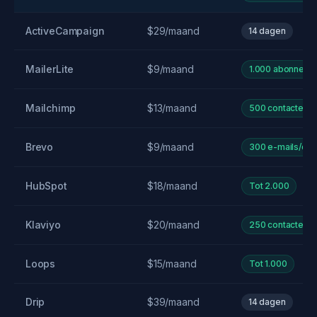
ActiveCampaign
$29/maand
14 dagen
MailerLite
$9/maand
1.000 abonnees
Mailchimp
$13/maand
500 contacten
Brevo
$9/maand
300 e-mails/da
HubSpot
$18/maand
Tot 2.000
Klaviyo
$20/maand
250 contacten
Loops
$15/maand
Tot 1.000
Drip
$39/maand
14 dagen