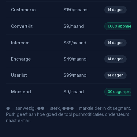
Customer.io
$150/maand
14 dagen
ConvertKit
$9/maand
1.000 abonnees
Intercom
$39/maand
14 dagen
Encharge
$49/maand
14 dagen
Userlist
$99/maand
14 dagen
Moosend
$9/maand
30 dagen proef
● = aanwezig, ●● = sterk, ●●● = marktleider in dit segment.
Push geeft aan hoe goed de tool pushnotificaties ondersteunt
naast e-mail.