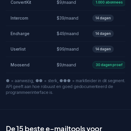
ConvertKit
$9/maand
1.000 abonnees
Intercom
$39/maand
14 dagen
Encharge
$49/maand
14 dagen
Userlist
$99/maand
14 dagen
Moosend
$9/maand
30 dagen proef
● = aanwezig, ●● = sterk, ●●● = marktleider in dit segment.
API geeft aan hoe robuust en goed gedocumenteerd de
programmeerinterface is.
De 15 beste e-mailtools voor