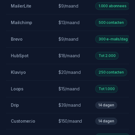
MailerLite
$9/maand
1.000 abonnees
Mailchimp
$13/maand
500 contacten
Brevo
$9/maand
300 e-mails/dag
HubSpot
$18/maand
Tot 2.000
Klaviyo
$20/maand
250 contacten
Loops
$15/maand
Tot 1.000
Drip
$39/maand
14 dagen
Customer.io
$150/maand
14 dagen