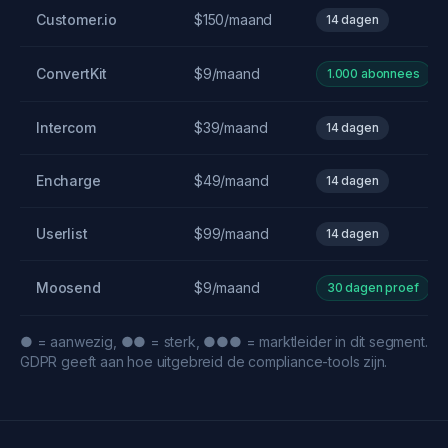
Customer.io
$150/maand
14 dagen
ConvertKit
$9/maand
1.000 abonnees
Intercom
$39/maand
14 dagen
Encharge
$49/maand
14 dagen
Userlist
$99/maand
14 dagen
Moosend
$9/maand
30 dagen proef
● = aanwezig, ●● = sterk, ●●● = marktleider in dit segment.
GDPR geeft aan hoe uitgebreid de compliance-tools zijn.