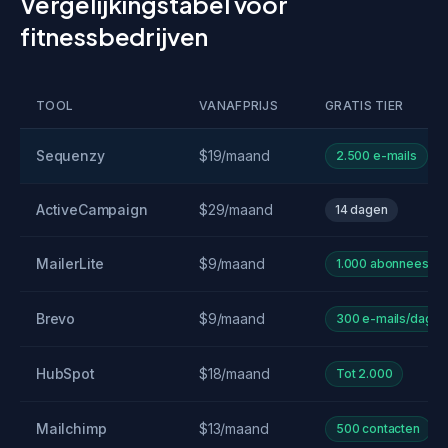
Vergelijkingstabel voor
fitnessbedrijven
TOOL
VANAFPRIJS
GRATIS TIER
Sequenzy
$19/maand
2.500 e-mails
ActiveCampaign
$29/maand
14 dagen
MailerLite
$9/maand
1.000 abonnees
Brevo
$9/maand
300 e-mails/dag
HubSpot
$18/maand
Tot 2.000
Mailchimp
$13/maand
500 contacten