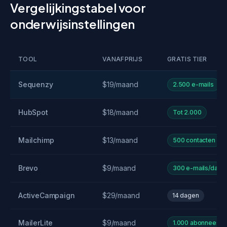
Vergelijkingstabel voor
onderwijsinstellingen
TOOL
VANAFPRIJS
GRATIS TIER
Sequenzy
$19/maand
2.500 e-mails
HubSpot
$18/maand
Tot 2.000
Mailchimp
$13/maand
500 contacten
Brevo
$9/maand
300 e-mails/dag
ActiveCampaign
$29/maand
14 dagen
MailerLite
$9/maand
1.000 abonnees