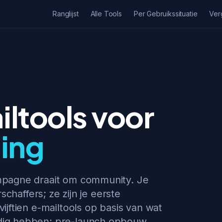
Ranglijst
Alle Tools
Per Gebruikssituatie
Ver
ltools voor
ing
mpagne draait om community. Je
schaffers; ze zijn je eerste
jftien e-mailtools op basis van wat
ig hebben: pre-launch opbouw,