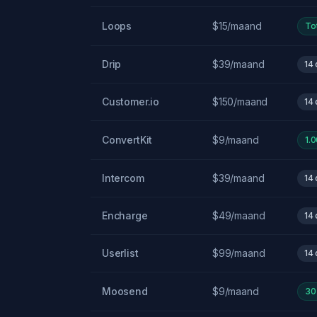
Loops
$15/maand
To
Drip
$39/maand
14
Customer.io
$150/maand
14
ConvertKit
$9/maand
1.
Intercom
$39/maand
14
Encharge
$49/maand
14
Userlist
$99/maand
14
Moosend
$9/maand
30