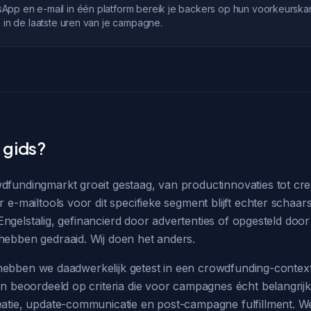
pp en e-mail in één platform bereik je backers op hun voorkeurskan
e in de laatste uren van je campagne.
gids?
fundingmarkt groeit gestaag, van productinnovaties tot crea
 e-mailtools voor dit specifieke segment blijft echter schaars
n Engelstalig, gefinancierd door advertenties of opgesteld doo
ebben gedraaid. Wij doen het anders.
st hebben we daadwerkelijk getest in een crowdfunding-contex
n beoordeeld op criteria die voor campagnes écht belangrijk
atie, update-communicatie en post-campagne fulfillment. We