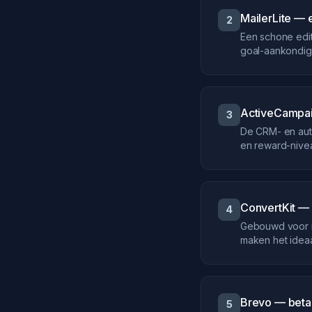
MailerLite —
2
Een schone edit
goal-aankondig
ActiveCampai
3
De CRM- en aut
en reward-nivea
ConvertKit — 
4
Gebouwd voor m
maken het ideaa
Brevo — beta
5