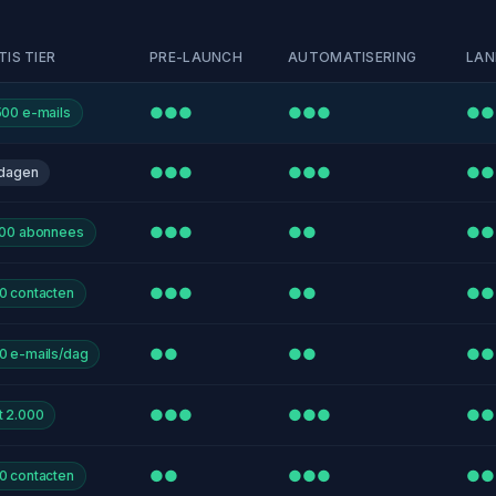
TIS TIER
PRE-LAUNCH
AUTOMATISERING
LAN
●●●
●●●
●●
500 e-mails
●●●
●●●
●●
 dagen
●●●
●●
●●
000 abonnees
●●●
●●
●●
0 contacten
●●
●●
●●
0 e-mails/dag
●●●
●●●
●●
t 2.000
●●
●●●
●●
0 contacten