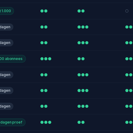
●●
●●
○
t 1.000
●●
●●●
●●
 dagen
●●
●●●
●●
 dagen
●●●
●●
●●
000 abonnees
●●
●●●
●●
 dagen
●●
●●●
●●
 dagen
●●
●●●
●●
 dagen
●●●
●●
●●
 dagen proef