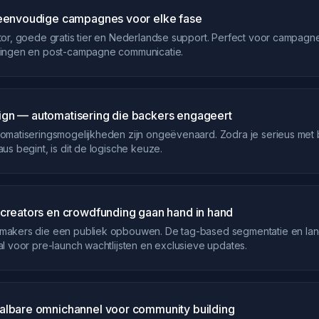
 eenvoudige campagnes voor elke fase
or, goede gratis tier en Nederlandse support. Perfect voor campagne
ingen en post-campagne communicatie.
gn — automatisering die backers engageert
omatiseringsmogelijkheden zijn ongeëvenaard. Zodra je serieus met
us begint, is dit de logische keuze.
creators en crowdfunding gaan hand in hand
akers die een publiek opbouwen. De tag-based segmentatie en lan
l voor pre-launch wachtlijsten en exclusieve updates.
albare omnichannel voor community building