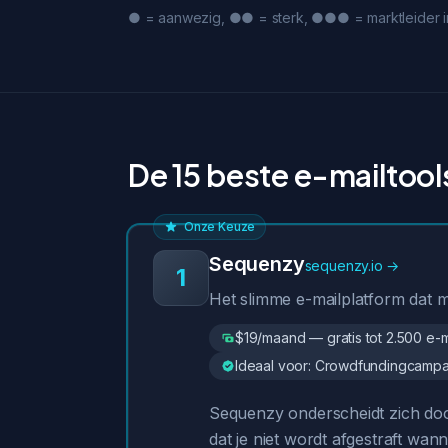
● = aanwezig, ●● = sterk, ●●● = marktleider in d
De 15 beste e-mailtoo
Onze Keuze
Sequenzy
sequenzy.io →
1
Het slimme e-mailplatform dat me
$19/maand — gratis tot 2.500 e-
Ideaal voor: Crowdfundingcampag
Sequenzy onderscheidt zich doo
dat je niet wordt afgestraft wa