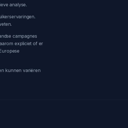
ieve analyse.
uikerservaringen.
weten.
landse campagnes
aarom expliciet of er
 Europese
 en kunnen variëren