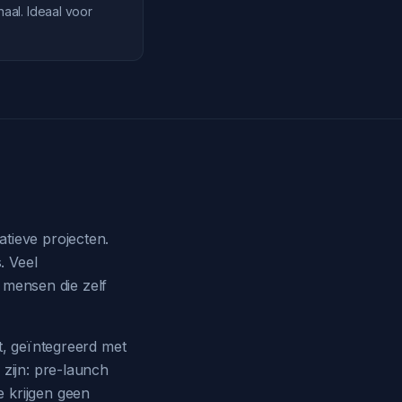
aal. Ideaal voor
tieve projecten.
. Veel
r mensen die zelf
t, geïntegreerd met
 zijn: pre-launch
 krijgen geen