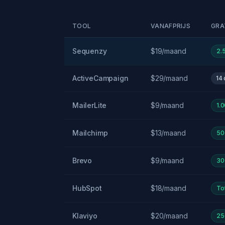
TOOL
VANAFPRIJS
GRA
Sequenzy
$19/maand
2.
ActiveCampaign
$29/maand
14
MailerLite
$9/maand
1.
Mailchimp
$13/maand
50
Brevo
$9/maand
30
HubSpot
$18/maand
To
Klaviyo
$20/maand
25