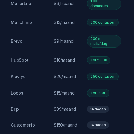
1.000
MailerLite
$9/maand
abonnees
Mailchimp
$13/maand
500 contacten
300 e-
Brevo
$9/maand
mails/dag
HubSpot
$18/maand
Tot 2.000
Klaviyo
$20/maand
250 contacten
Loops
$15/maand
Tot 1.000
Drip
$39/maand
14 dagen
Customer.io
$150/maand
14 dagen