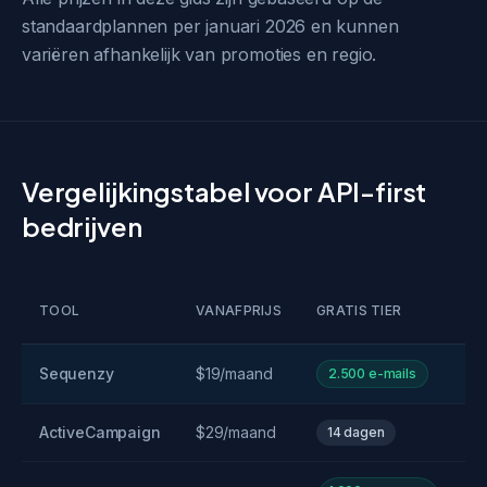
standaardplannen per januari 2026 en kunnen
variëren afhankelijk van promoties en regio.
Vergelijkingstabel voor API-first
bedrijven
TOOL
VANAFPRIJS
GRATIS TIER
A
Sequenzy
$19/maand
2.500 e-mails
ActiveCampaign
$29/maand
14 dagen