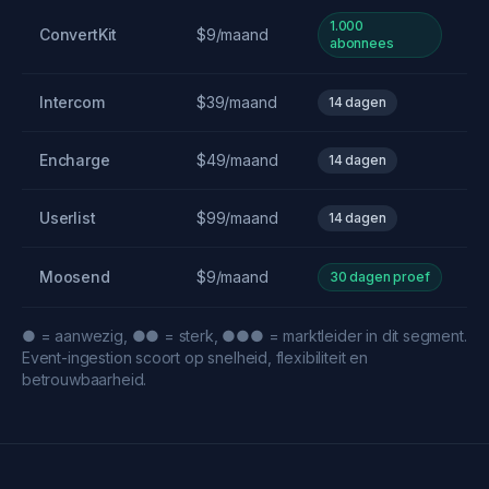
1.000
ConvertKit
$9/maand
abonnees
Intercom
$39/maand
14 dagen
Encharge
$49/maand
14 dagen
Userlist
$99/maand
14 dagen
Moosend
$9/maand
30 dagen proef
● = aanwezig, ●● = sterk, ●●● = marktleider in dit segment.
Event-ingestion scoort op snelheid, flexibiliteit en
betrouwbaarheid.