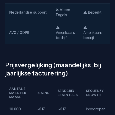
❌ Alleen
Nederlandse support
⚠️ Beperkt
Engels
⚠️
⚠️
AVG / GDPR
Amerikaans
Amerikaans
bedrijf
bedrijf
Prijsvergelijking (maandelijks, bij
jaarlijkse facturering)
AANTAL E-
SENDGRID
SEQUENZY
MAILS PER
RESEND
ESSENTIALS
GROWTH
MAAND
10.000
~€17
~€17
Inbegrepen