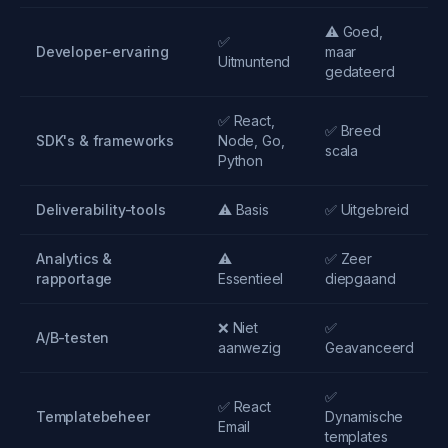
⚠️ Goed,
✅
Developer-ervaring
maar
Uitmuntend
gedateerd
✅ React,
✅ Breed
SDK's & frameworks
Node, Go,
scala
Python
Deliverability-tools
⚠️ Basis
✅ Uitgebreid
Analytics &
⚠️
✅ Zeer
rapportage
Essentieel
diepgaand
❌ Niet
✅
A/B-testen
aanwezig
Geavanceerd
✅
✅ React
Templatebeheer
Dynamische
Email
templates