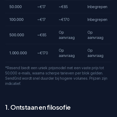
50.000
~€17
~€85
Inbegrepen
100.000
~€17
~€170
Inbegrepen
Op
Op
500.000
~€85
aanvraag
aanvraag
Op
Op
1.000.000
~€170
aanvraag
aanvraag
*Resend biedt een uniek prijsmodel met een vaste prijs tot
50.000 e-mails, waarna scherpe tarieven per blok gelden.
SendGrid wordt snel duurder bij hogere volumes. Prijzen zijn
indicatief.
1. Ontstaan en filosofie