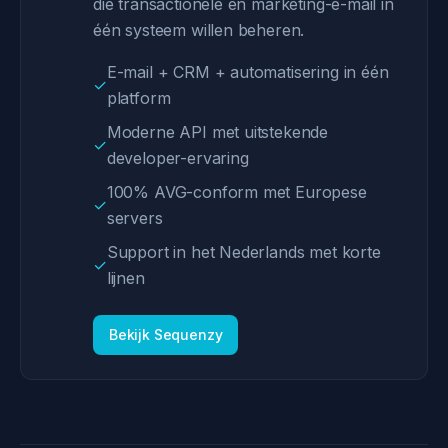
die transactionele én marketing-e-mail in
één systeem willen beheren.
E-mail + CRM + automatisering in één
✓
platform
Moderne API met uitstekende
✓
developer-ervaring
100% AVG-conform met Europese
✓
servers
Support in het Nederlands met korte
✓
lijnen
Bekijk Sequenzy