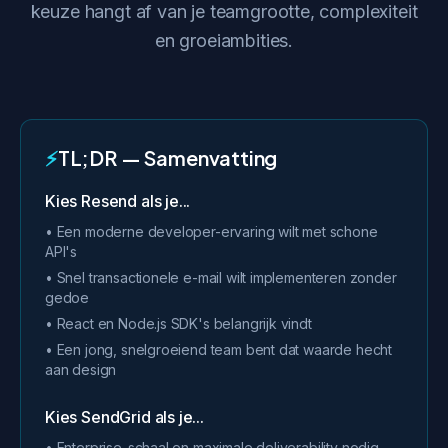
keuze hangt af van je teamgrootte, complexiteit
en groeiambities.
⚡
TL;DR — Samenvatting
Kies Resend als je...
• Een moderne developer-ervaring wilt met schone
API's
• Snel transactionele e-mail wilt implementeren zonder
gedoe
• React en Node.js SDK's belangrijk vindt
• Een jong, snelgroeiend team bent dat waarde hecht
aan design
Kies SendGrid als je...
• Enterprise-schaal en maximale deliverability nodig