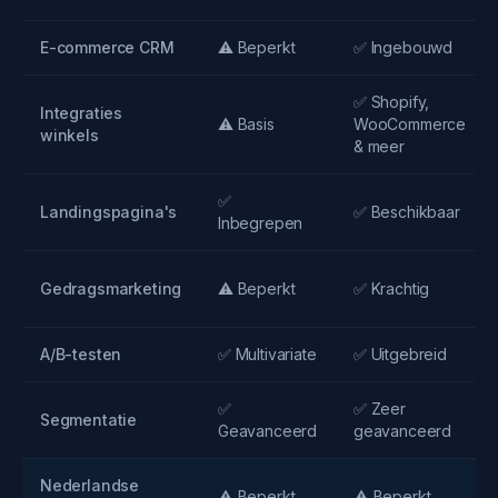
E-commerce CRM
⚠️ Beperkt
✅ Ingebouwd
✅ Shopify,
Integraties
⚠️ Basis
WooCommerce
winkels
& meer
✅
Landingspagina's
✅ Beschikbaar
Inbegrepen
Gedragsmarketing
⚠️ Beperkt
✅ Krachtig
A/B-testen
✅ Multivariate
✅ Uitgebreid
✅
✅ Zeer
Segmentatie
Geavanceerd
geavanceerd
Nederlandse
⚠️ Beperkt
⚠️ Beperkt