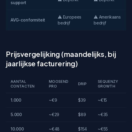
support
⚠️ Europees
⚠️ Amerikaans
AVG-conformiteit
bedrijf
bedrijf
Prijsvergelijking (maandelijks, bij
jaarlijkse facturering)
AANTAL
MOOSEND
SEQUENZY
DRIP
CONTACTEN
PRO
GROWTH
1.000
~€9
$39
~€15
5.000
~€29
$89
~€35
10.000
~€48
$154
~€55